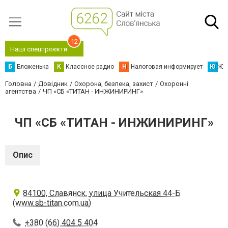
12
Наші спецпроєкти
Б
Бложенька
К
Классное радио
Н
Налоговая информирует
Ю
Юс
Головна
Довідник
Охорона, безпека, захист
Охоронні
агентства
ЧП «СБ «ТИТАН - ИНЖИНИРИНГ»
ЧП «СБ «ТИТАН - ИНЖИНИРИНГ»
Опис
84100, Славянск, улица Учительская 44-Б
(www.sb-titan.com.ua)
+380 (66) 404 5 404