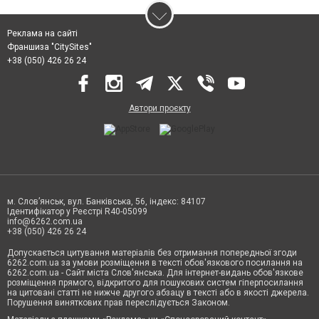
Реклама на сайті
Франшиза "CitySites"
+38 (050) 426 26 24
Автори проєкту
м. Слов’янськ, вул. Банківська, 56, індекс: 84107
Ідентифікатор у Реєстрі R40-05099
info@6262.com.ua
+38 (050) 426 26 24
Допускається цитування матеріалів без отримання попередньої згоди
6262.com.ua за умови розміщення в тексті обов'язкового посилання на
6262.com.ua - Сайт міста Слов'янська. Для інтернет-видань обов'язкове
розміщення прямого, відкритого для пошукових систем гіперпосилання
на цитовані статті не нижче другого абзацу в тексті або в якості джерела.
Порушення виняткових прав переслідується Законом.