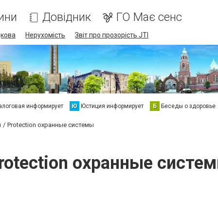
ини
Довідник
ГО Має сенс
дкова
Нерухомість
Звіт про прозорість JTI
алоговая информирует
Ю
Юстиция информирует
Б
Беседы о здоровье
я
Protection охранные системы
rotection охранные систе