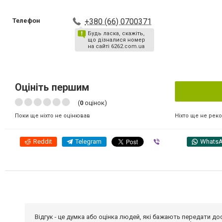
Телефон
+380 (66) 0700371
Будь ласка, скажіть,
що дізналися номер
на сайті 6262.com.ua
Оцініть першим
(
0
оцінок)
Ніхто ще не рек
Поки ще ніхто не оцінював
Reddit
Telegram
Viber
Whats
Відгук - це думка або оцінка людей, які бажають передати 