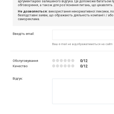
аргументацією залишеного відгука. Це допоможе багатьом пр
обговорення, а також для роз'яснення питань, що цікавлять.
Не дозволяється:
використання ненормативної лексики, по
безпідставні заяви, що ображають діяльність компанії і / або
самореклама.
Введіть email:
Ваш e-mail не відображатиметься на сайті
Обслуговування
0/12
Качество
0/12
Відгук: