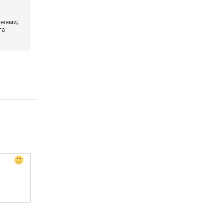
ніями;
та