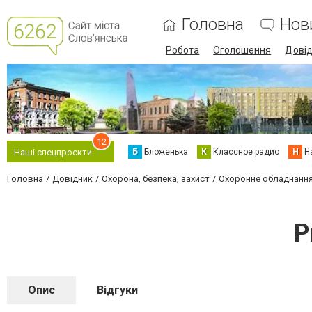
Головна
Нов
Робота
Оголошення
Дові
12
Б
Бложенька
К
Классное радио
Н
Н
Наші спецпроєкти
Головна
Довідник
Охорона, безпека, захист
Охоронне обладнанн
P
Опис
Відгуки