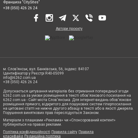
Франшиза "CitySites"
+38 (050) 426 26 24
Автори проєкту
м. Слов’янськ, вул. Банківська, 56, індекс: 84107
Ідентифікатор у Реєстрі R40-05099
info@6262.com.ua
+38 (050) 426 26 24
Допускається цитування матеріалів без отримання попередньої згоди
6262.com.ua за умови розміщення в тексті обов'язкового посилання на
6262.com.ua - Сайт міста Слов'янська. Для інтернет-видань обов'язкове
розміщення прямого, відкритого для пошукових систем гіперпосилання
на цитовані статті не нижче другого абзацу в тексті або в якості джерела.
Порушення виняткових прав переслідується Законом.
Матеріали з плашками «Реклама» чи «Спонсорований контент»
публікуються на правах реклами.
Політика конфіденційності
Правила сайту
Правила
класифайд
Редакційна політика