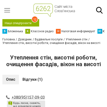
12
Наші спецпроєкти
Б
Бложенька
К
Классное радио
Н
Налоговая информирует
Ю
Юс
Головна
Довідник
Будівельні послуги
Утеплення стін
Утеплення стін, висотні роботи, очищення фасадів, вікон на висоті
Утеплення стін, висотні роботи,
очищення фасадів, вікон на висоті
Опис
Відгуки (1)
+380(95)157-09-03
Будь ласка, скажіть,
що дізналися номер