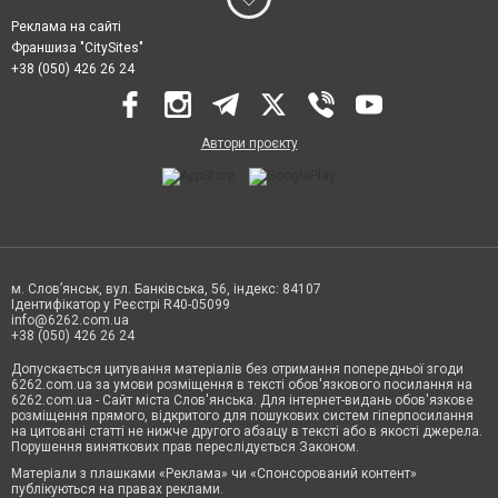
Реклама на сайті
Франшиза "CitySites"
+38 (050) 426 26 24
Автори проєкту
м. Слов’янськ, вул. Банківська, 56, індекс: 84107
Ідентифікатор у Реєстрі R40-05099
info@6262.com.ua
+38 (050) 426 26 24
Допускається цитування матеріалів без отримання попередньої згоди
6262.com.ua за умови розміщення в тексті обов'язкового посилання на
6262.com.ua - Сайт міста Слов'янська. Для інтернет-видань обов'язкове
розміщення прямого, відкритого для пошукових систем гіперпосилання
на цитовані статті не нижче другого абзацу в тексті або в якості джерела.
Порушення виняткових прав переслідується Законом.
Матеріали з плашками «Реклама» чи «Спонсорований контент»
публікуються на правах реклами.