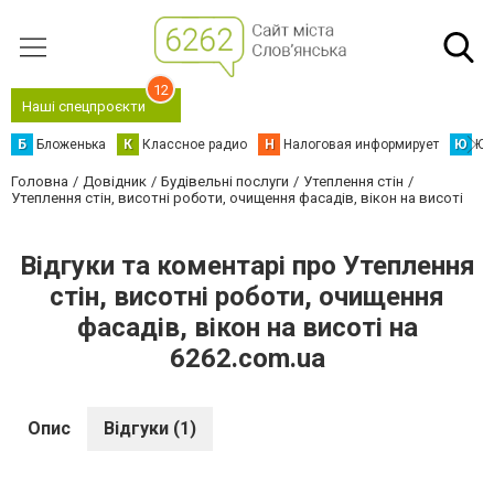
12
Наші спецпроєкти
Б
Бложенька
К
Классное радио
Н
Налоговая информирует
Ю
Юс
Головна
Довідник
Будівельні послуги
Утеплення стін
Утеплення стін, висотні роботи, очищення фасадів, вікон на висоті
Відгуки та коментарі про Утеплення
стін, висотні роботи, очищення
фасадів, вікон на висоті на
6262.com.ua
Опис
Відгуки (1)