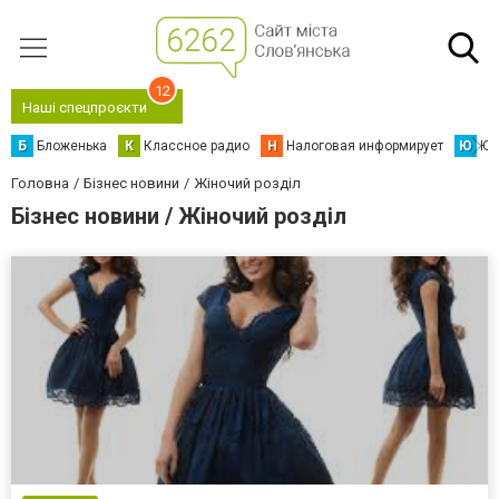
12
Наші спецпроєкти
Б
Бложенька
К
Классное радио
Н
Налоговая информирует
Ю
Юс
Головна
Бізнес новини
Жіночий розділ
Бізнес новини / Жіночий розділ