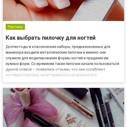
Реклама
Как выбрать пилочку для ногтей
Долгие годы в классические наборы, предназначенных для
маникюра входили металлические пилочки и именно они
служили для моделирования формы ногтей и придания им
нужных форм. Со временем такие пилочки начали пользоваться
дурной славой – появились отзывы, что они ослабляют
ногтевую пластину, могут привести к их хрупкости и
расслаиванию ногтей. Хотите узнать все о модных тенденциях в
маникюре и о том, как ухаживать за ногтями? Для этого вам
нужно перейти по сс...