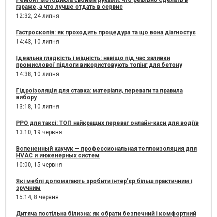
Ремонт мотоцикла своими руками: что реально сделать в
гараже, а что лучше отдать в сервис
12:32,
24 липня
Гастроскопія: як проходить процедура та що вона діагностує
14:43,
10 липня
Ідеальна гладкість і міцність: навіщо під час заливки
промислової підлоги використовують топінг для бетону
14:38,
10 липня
Гідроізоляція для ставка: матеріали, переваги та правила
вибору
13:18,
10 липня
РРО для таксі: ТОП найкращих переваг онлайн-каси для водіїв
13:10,
19 червня
Вспененный каучук — профессиональная теплоизоляция для
HVAC и инженерных систем
10:00,
15 червня
Які меблі допомагають зробити інтер’єр більш практичним і
зручним
15:14,
8 червня
Дитяча постільна білизна: як обрати безпечний і комфортний