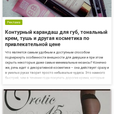
Реклама
Контурный карандаш для губ, тональный
крем, тушь и другая косметика по
привлекательной цене
Что является самым удобным и доступным способом
подчеркнуть особенности внешности для девушки и при этом
скрыть некоторые даже самые минимальные нюансы? Конечно
же, речь идет о декоративной косметике – она действует сразу и
в умелых руках творит просто небывалые чудеса. Это намного
быстрей, чем в течение года покупать дорогие крема, которые
будут подтягивать кожу или выравнивать ее тон, уж не говоря о
косметологических процедурах. Впрочем, прибегая к подоб...