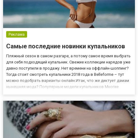
Реклама
Самые последние новинки купальников
Пляжный сезон в самом разгаре, а потому самое время выбрать
для себя подходящий купальник. Свежие коллекции нарядов уже
давно поступили в продажу. Нет времени на оффлайн-шоппинг?
Тогда стоит смотреть купальники 2018 года в Belleforme – тут
можно подобрать варианты онлайн.Итак, что же диктует дамам
нынешняя мода? Популярные модели купальников Многие
бренды по-прежнему ностальгируют за модой 70-х, что
отражается на фасонах купальников. Высокие плавки, верх б...