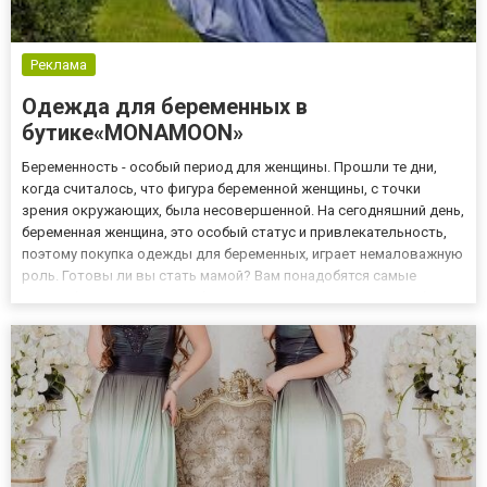
Реклама
Одежда для беременных в
бутике«MONAMOON»
Беременность - особый период для женщины. Прошли те дни,
когда считалось, что фигура беременной женщины, с точки
зрения окружающих, была несовершенной. На сегодняшний день,
беременная женщина, это особый статус и привлекательность,
поэтому покупка одежды для беременных, играет немаловажную
роль. Готовы ли вы стать мамой? Вам понадобятся самые
разнообразные вещи для будущих мам: в первую очередь, без
сомнения, вам понадобятся: платья, нижнее белье, жакеты,...