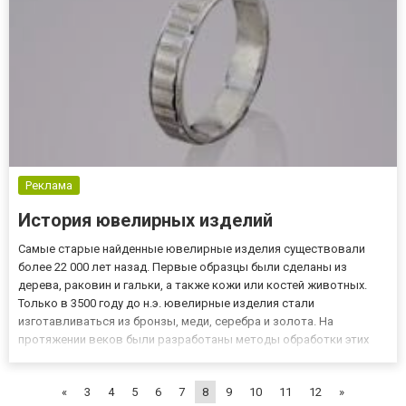
Реклама
История ювелирных изделий
Самые старые найденные ювелирные изделия существовали
более 22 000 лет назад. Первые образцы были сделаны из
дерева, раковин и гальки, а также кожи или костей животных.
Только в 3500 году до н.э. ювелирные изделия стали
изготавливаться из бронзы, меди, серебра и золота. На
протяжении веков были разработаны методы обработки этих
материалов путем полировки и заготовки для достижения
новых, более красивых форм. Прорыв был в 2000 году до н.э.,
«
3
4
5
6
7
8
9
10
11
12
»
когда египтяне н...