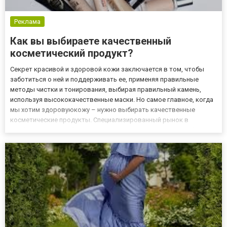
Реклама
Как вы выбираете качественный
косметический продукт?
Секрет красивой и здоровой кожи заключается в том, чтобы
заботиться о ней и поддерживать ее, применяя правильные
методы чистки и тонирования, выбирая правильный камень,
используя высококачественные маски. Но самое главное, когда
мы хотим здоровуюкожу – нужно выбирать качественные
косметические продукты. Специализированный рынок в
изобилии, поэтому больше внимания следует уделять выбору
наилучшего варианта. Наша компания
Maribarahttp://sano.org.uaсегодня яв...