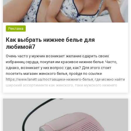
Реклама
Как выбрать нижнее белье для
любимой7
Очень часто у мужчин возникает желание одарить своих
избранниц сердца, покупая им красивое нижнее белье. Часто,
однако, возникает у них вопрос: где, как? Для этого стоит
посетить магазин женского белья, пройдя по ссылке
https://www.lanett.ua/поставщики-нижнего-белья, где можно найти
широкий ассортименте как женского, таки мужского нижнего
белья по оптовым ценам. Подарок в виде элегантного,
соблазнительного белья доставит удовольствие каждой
женщине. Одна...