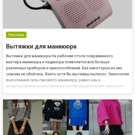
Реклама
Вытяжки для маникюра
Вытяжки для маникюра На рабочем столе современного
мастера маникюра и педикюра появляется всё больше
различных приборов и приспособлений. Без некоторых из них
совсем не обойтись. Взять хотя бы вытяжку-пылесос. Технология
выполнения гель-лакового маникюра, равно как и
моделирования искусственных ногтей предполагает опилочно-
шлифовальные работы и использование веществ высокого
испарения. Шлифовка натуральных и искусственных ноготков
сопровождается большим вы...