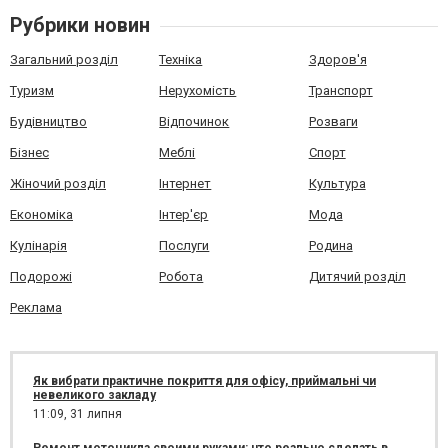
Рубрики новин
Загальний розділ
Техніка
Здоров'я
Туризм
Нерухомість
Транспорт
Будівництво
Відпочинок
Розваги
Бізнес
Меблі
Спорт
Жіночий розділ
Інтернет
Культура
Економіка
Інтер'єр
Мода
Кулінарія
Послуги
Родина
Подорожі
Робота
Дитячий розділ
Реклама
Як вибрати практичне покриття для офісу, приймальні чи
невеликого закладу
11:09,
31 липня