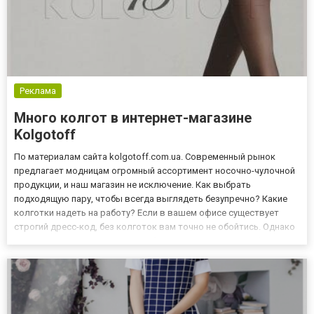
Реклама
Много колгот в интернет-магазине
Kolgotoff
По материалам сайта kolgotoff.com.ua. Современный рынок
предлагает модницам огромный ассортимент носочно-чулочной
продукции, и наш магазин не исключение. Как выбрать
подходящую пару, чтобы всегда выглядеть безупречно? Какие
колготки надеть на работу? Если в вашем офисе существует
строгий дресс-код, без колготок вам точно не обойтись. Однако
первую попавшуюся пару на работу не наденешь. Для офисного
комплекта подходящим вариантом будут только колготки-
невид...