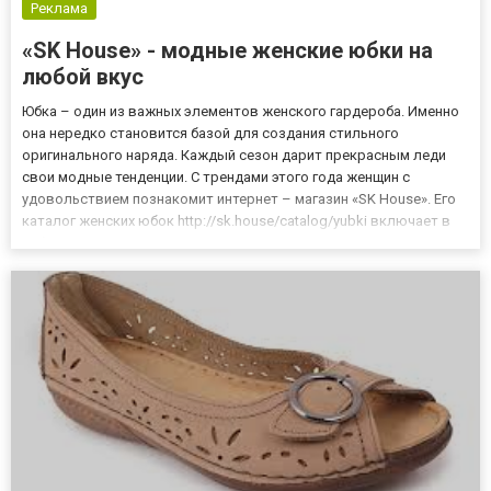
Реклама
«SK House» - модные женские юбки на
любой вкус
Юбка – один из важных элементов женского гардероба. Именно
она нередко становится базой для создания стильного
оригинального наряда. Каждый сезон дарит прекрасным леди
свои модные тенденции. С трендами этого года женщин с
удовольствием познакомит интернет – магазин «SK House». Его
каталог женских юбок http://sk.house/catalog/yubki включает в
себя внушительный перечень красивых и модных моделей. Год
2018 сделал популярными изделия, выполненные из шелка, хло...