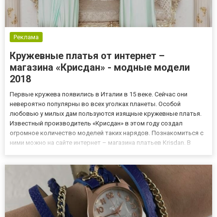
Реклама
Кружевные платья от интернет –
магазина «Крисдан» - модные модели
2018
Первые кружева появились в Италии в 15 веке. Сейчас они
невероятно популярны во всех уголках планеты. Особой
любовью у милых дам пользуются изящные кружевные платья.
Известный производитель «Крисдан» в этом году создал
огромное количество моделей таких нарядов. Познакомиться с
ними можно на сайте интернет – магазина платьев Krisdan. В
обширном каталоге этого замечательного бутика присутствуют:
длинные и короткие модели; обворожительные платья самых
модных...