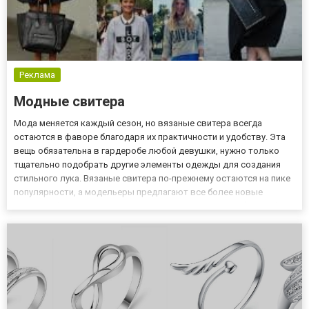
Реклама
Модные свитера
Мода меняется каждый сезон, но вязаные свитера всегда
остаются в фаворе благодаря их практичности и удобству. Эта
вещь обязательна в гардеробе любой девушки, нужно только
тщательно подобрать другие элементы одежды для создания
стильного лука. Вязаные свитера по-прежнему остаются на пике
популярности, а модельеры предлагают все более новые
модели и фасоны. Так, к примеру, удлиненный свитер (платье)
можно надеть не только на вечернюю прогулку, но и на вечери...