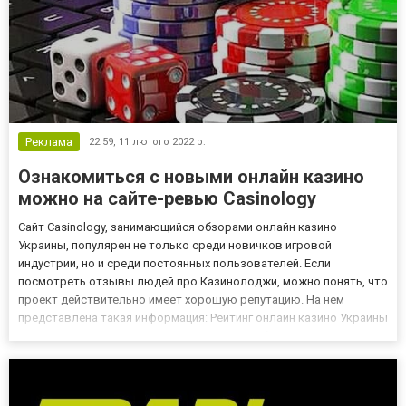
Реклама
22:59,
11 лютого 2022 р.
Ознакомиться с новыми онлайн казино
можно на сайте-ревью Casinology
Сайт Casinology, занимающийся обзорами онлайн казино
Украины, популярен не только среди новичков игровой
индустрии, но и среди постоянных пользователей. Если
посмотреть отзывы людей про Казинолоджи, можно понять, что
проект действительно имеет хорошую репутацию. На нем
представлена такая информация: Рейтинг онлайн казино Украины
с указанием достоинств и недостатков клубов; Актуальные
бонусы (Welcome, бездепы, подарки за депозит, кэшбек и так
далее); Обзоры...