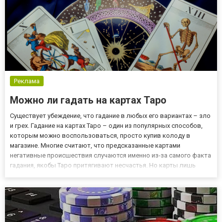
Реклама
Можно ли гадать на картах Таро
Существует убеждение, что гадание в любых его вариантах – зло
и грех. Гадание на картах Таро – один из популярных способов,
которым можно воспользоваться, просто купив колоду в
магазине. Многие считают, что предсказанные картами
негативные происшествия случаются именно из-за самого факта
гадания, якобы Таро притягивают несчастья. Но карты лишь
«прогнозируют» будущее, а значит, если расклад показал какие-
то события, они, скорее всего, сбудутся. Таро – это с...