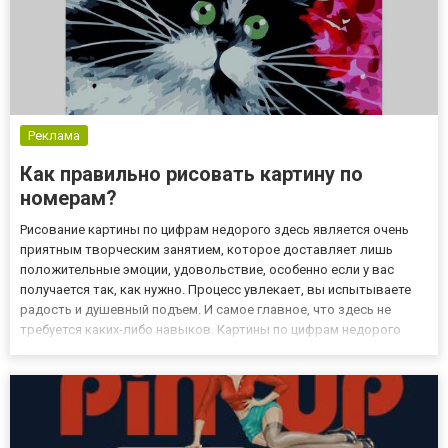
Реклама
Как правильно рисовать картину по
номерам?
Рисование картины по цифрам недорого здесь является очень
приятным творческим занятием, которое доставляет лишь
положительные эмоции, удовольствие, особенно если у вас
получается так, как нужно. Процесс увлекает, вы испытываете
радость и душевный подъем. И самое главное, что здесь не
требуется каких-либо навыков. Картины по цифрам недорого
можно приобрести в нашем интернет-магазине, где представлен
огромный выбор рисунков. Поэтому не составит труда подобра...