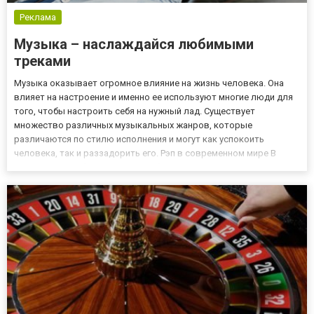
Реклама
Музыка – наслаждайся любимыми
треками
Музыка оказывает огромное влияние на жизнь человека. Она
влияет на настроение и именно ее используют многие люди для
того, чтобы настроить себя на нужный лад. Существует
множество различных музыкальных жанров, которые
различаются по стилю исполнения и могут как успокоить
человека, так и раззадорить его. Рэп в современном мире В
текущее время большую востребованность получил такой жанр,
как рэп, который позволяет исполнителям выразить все свои
чувства в уни...