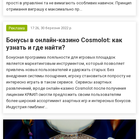
прості в управлінні та не вимагають особливих навичок. Принцип
отримання виграшу є максимально пр...
Реклама
17:26,
30 березня 2022 р.
Бонусы в онлайн-казино Cosmolot: как
узнать и где найти?
Бонусная программа лояльности для игровых площадок
является маркетинговым инструментом, который позволяет
привлечь новых пользователей и удержать старых. Без
внедрения системы поощрения, игроку становиться попросту не
интересно играть в таком сервисе. Сервисы азартных
развлечений, вроде онлайн-казино Cosmolot после получения
лицензии КРАИЛ смогли предложить своим пользователям
более широкий ассортимент азартных игр и интересных бонусов.
Индустрия гемблинг...