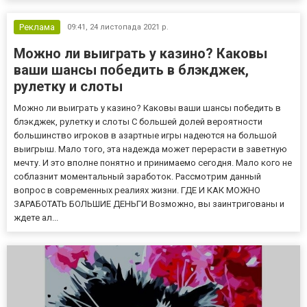
Реклама
09:41,
24 листопада 2021 р.
Можно ли выиграть у казино? Каковы
ваши шансы победить в блэкджек,
рулетку и слоты
Можно ли выиграть у казино? Каковы ваши шансы победить в
блэкджек, рулетку и слоты С большей долей вероятности
большинство игроков в азартные игры надеются на большой
выигрыш. Мало того, эта надежда может перерасти в заветную
мечту. И это вполне понятно и принимаемо сегодня. Мало кого не
соблазнит моментальный заработок. Рассмотрим данный
вопрос в современных реалиях жизни. ГДЕ И КАК МОЖНО
ЗАРАБОТАТЬ БОЛЬШИЕ ДЕНЬГИ Возможно, вы заинтригованы и
ждете ал...