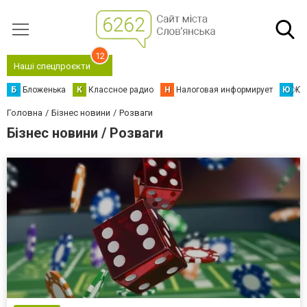
12
Наші спецпроєкти
Б
Бложенька
К
Классное радио
Н
Налоговая информирует
Ю
Юс
Головна
Бізнес новини
Розваги
Бізнес новини / Розваги