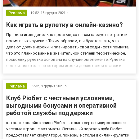
Реклама
19:52,
15 грудня 2021 р.
Как играть в рулетку в онлайн-казино?
Правила игры довольно простые, хотя вам следует потратить
время на их изучение. Таким образом, вы будете знать, что
делают другие игроки, и планировать свои ходы - хотя помните,
что это планирование в значительной степени теоретическое,
поскольку рулетка основана на случайном элементе. Рулетка
состоит из стола, на котором игроки делают свои ставки и
колеса, на котором разыгрывается результат. И хотя результат
считывается дилером, и вам не о чем беспокоитьс...
Реклама
09:32,
8 грудня 2021 р.
Клуб Ріобет с честными условиями,
выгодными бонусами и оперативной
работой службы поддержки
каталоге онлайн-казино Ріобет - только сертифицированные и
честные игровые автоматы. Легальный портал клуба Ріобет
предоставляет симуляторы, покерные столы и онлайн-рулетки