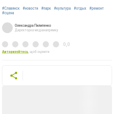
#Славянск
#новости
#парк
#культура
#отдых
#ремонт
#сцена
Олександра Пилипенко
Директорка медіанапрямку
0,0
Авторизуйтесь
, щоб оцінити