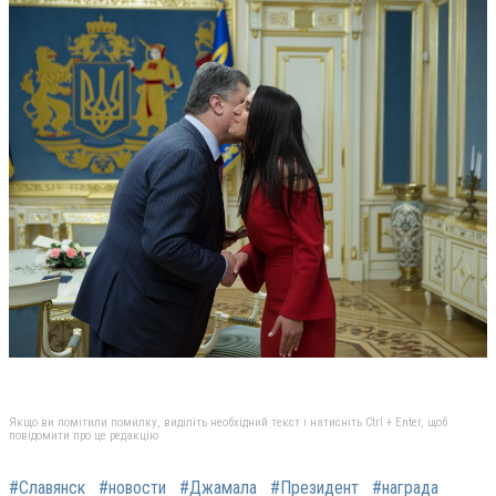
Якщо ви помітили помилку, виділіть необхідний текст і натисніть Ctrl + Enter, щоб
повідомити про це редакцію
#Славянск
#новости
#Джамала
#Президент
#награда