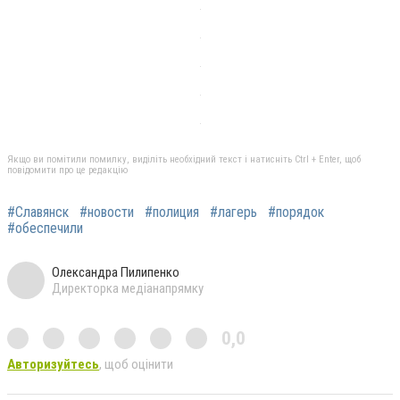
Якщо ви помітили помилку, виділіть необхідний текст і натисніть Ctrl + Enter, щоб
повідомити про це редакцію
#Славянск
#новости
#полиция
#лагерь
#порядок
#обеспечили
Олександра Пилипенко
Директорка медіанапрямку
0,0
Авторизуйтесь
, щоб оцінити