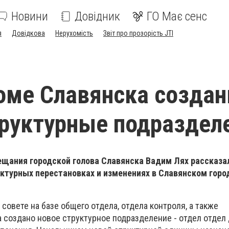
Новини
Довідник
ГО Має сенс
я
Довідкова
Нерухомість
Звіт про прозорість JTI
оме Славянска созда
руктурные подраздел
вещания городской голова Славянска Вадим Лях рассказа
ктурных перестановках и изменениях в Славянском гор
совете на базе общего отдела, отдела контроля, а также
а создано новое структурное подразделение - отдел отдел