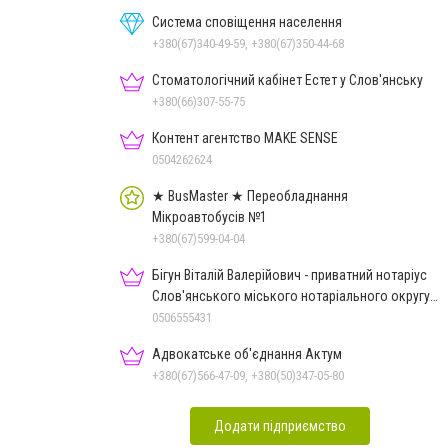
Система сповіщення населення
+380(67)340-49-59, +380(67)350-44-68
Стоматологічний кабінет Естет у Слов'янську
+380(66)307-55-75
Контент агентство MAKE SENSE
0504262624
★ BusMaster ★ Переобладнання
Мікроавтобусів №1
+380(67)599-04-04
Бігун Віталій Валерійович - приватний нотаріус
Слов'янського міського нотаріального округу
Дон.обл.
0506555431
Адвокатське об'єднання Актум
+380(67)566-47-09, +380(50)347-05-80
Додати підприємство