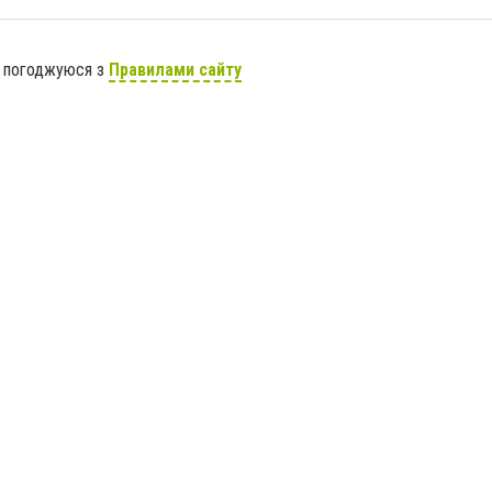
я погоджуюся з
Правилами сайту