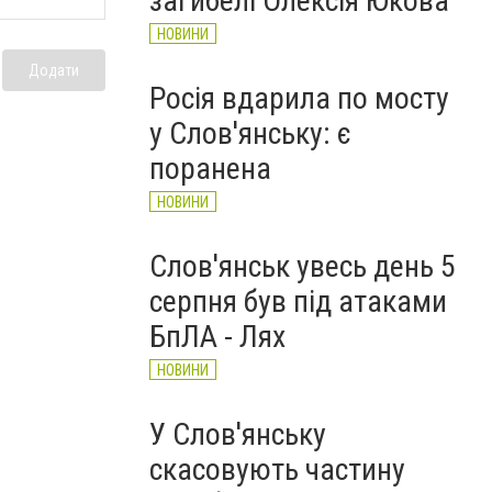
загибелі Олексія Юкова
НОВИНИ
Додати
Росія вдарила по мосту
у Слов'янську: є
поранена
НОВИНИ
Слов'янськ увесь день 5
серпня був під атаками
БпЛА - Лях
НОВИНИ
У Слов'янську
скасовують частину