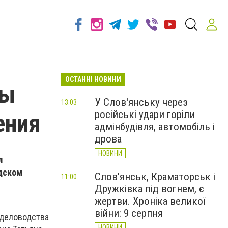
ОСТАННІ НОВИНИ
ны
У Слов'янську через
13:03
російські удари горіли
ения
адмінбудівля, автомобіль і
дрова
НОВИНИ
л
одском
Слов’янськ, Краматорськ і
11:00
Дружківка під вогнем, є
жертви. Хроніка великої
війни: 9 серпня
 деловодства
НОВИНИ