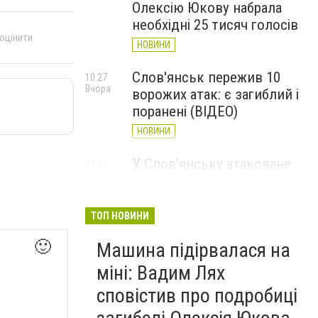
Олексію Юкову набрала
необхідні 25 тисяч голосів
 оцінити
НОВИНИ
Слов'янськ пережив 10
10:27
Вчора
ворожих атак: є загиблий і
поранені (ВІДЕО)
НОВИНИ
У Слов’янську атаковане
17:40
7 серпня
перехрестя, п'ятеро
поранених
ТОП НОВИНИ
НОВИНИ
🙂
Машина підірвалася на
міні: Вадим Лях
сповістив про подробиці