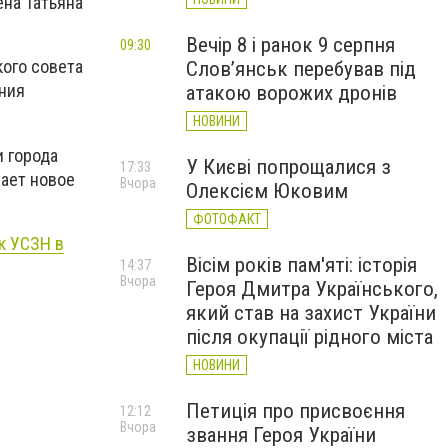
ена Татьяна
Вечір 8 і ранок 9 серпня
09:30
ого совета
Слов’янськ перебував під
ния
атакою ворожих дронів
НОВИНИ
и города
У Києві попрощалися з
17:33
тает новое
Вчора
Олексієм Юковим
ФОТОФАКТ
к УСЗН в
Вісім років пам'яті: історія
14:37
Вчора
Героя Дмитра Українського,
який став на захист України
після окупації рідного міста
НОВИНИ
Петиція про присвоєння
12:12
Вчора
звання Героя України