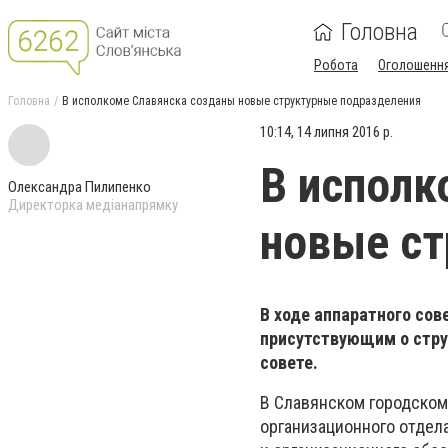
Головна
Робота
Оголошенн
Головна
В исполкоме Славянска созданы новые структурные подразделения
10:14, 14 липня 2016 р.
В исполк
Олександра Пилипенко
Директорка медіанапрямку
новые ст
В ходе аппаратного со
присутствующим о стру
совете.
В Славянском городском 
организационного отдел