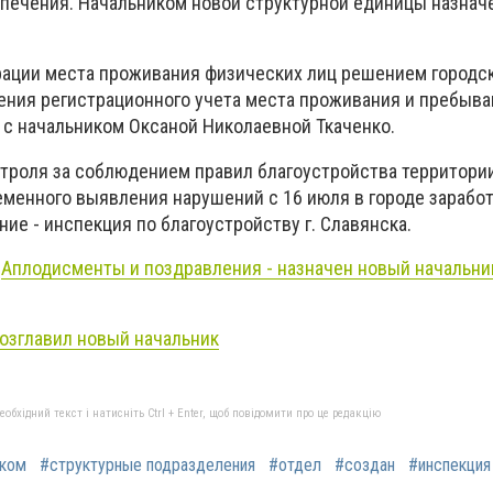
спечения. Начальником новой структурной единицы назнач
ации места проживания физических лиц решением городск
ения регистрационного учета места проживания и пребыва
 с начальником Оксаной Николаевной Ткаченко.
нтроля за соблюдением правил благоустройства территори
еменного выявления нарушений с 16 июля в городе зарабо
ие - инспекция по благоустройству г. Славянска.
:
Аплодисменты и поздравления - назначен новый начальни
возглавил новый начальник
бхідний текст і натисніть Ctrl + Enter, щоб повідомити про це редакцію
ком
#структурные подразделения
#отдел
#создан
#инспекция