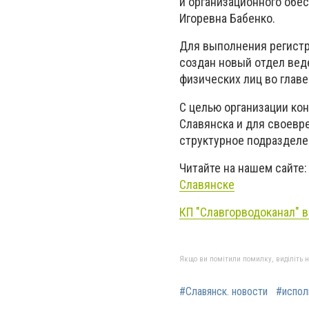
и организационного обе
Игоревна Бабенко.
Для выполнения регистр
создан новый отдел вед
физических лиц во главе
С целью организации ко
Славянска и для своевр
структурное подразделен
Читайте на нашем сайте
Славянске
КП "Славгорводоканал" 
Якщо ви помітили помилку, виділіть нео
#Славянск. новости
#испол