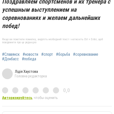
Поздравляем спортсменов и их тренера с
успешным выступлением на
соревнованиях и желаем дальнейших
побед!
Якщо ви помітили помилку, виділіть необхідний текст і натисніть Ctrl + Enter, щоб
повідомити про це редакцію
#Славянск
#новости
#спорт
#борьба
#соревнование
#Донбасс
#победа
Лідія Хаустова
Головна редакторка
0,0
Авторизируйтесь
, чтобы оценить