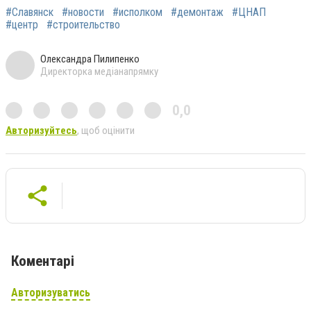
#Славянск
#новости
#исполком
#демонтаж
#ЦНАП
#центр
#строительство
Олександра Пилипенко
Директорка медіанапрямку
0,0
Авторизуйтесь
, щоб оцінити
Коментарі
Авторизуватись