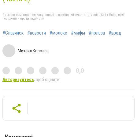
Якщо ви помітили помилку, виділіть необхідний текст і натисніть Ctrl + Enter, щоб
повідомити про це редакцію
#Славянск
#новости
#молоко
#мифы
#польза
#вред
Михаил Королёв
0,0
Авторизуйтесь
, щоб оцінити