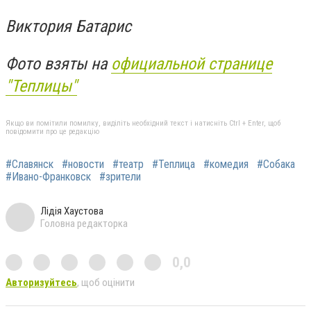
Виктория Батарис
Фото взяты на
официальной странице
"Теплицы"
Якщо ви помітили помилку, виділіть необхідний текст і натисніть Ctrl + Enter, щоб
повідомити про це редакцію
#Славянск
#новости
#театр
#Теплица
#комедия
#Собака
#Ивано-Франковск
#зрители
Лідія Хаустова
Головна редакторка
0,0
Авторизуйтесь
, щоб оцінити