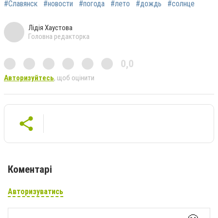
#Славянск
#новости
#погода
#лето
#дождь
#солнце
Лідія Хаустова
Головна редакторка
0,0
Авторизуйтесь
, щоб оцінити
Коментарі
Авторизуватись