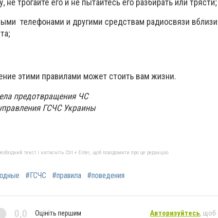
, не трогайте его и не пытайтесь его разбирать или трясти;
ными телефонами и другими средствам радиосвязи вблизи
та;
ение этими правилами может стоить вам жизни.
дела предотвращения ЧС
управления ГСЧС Украины
бхідний текст і натисніть Ctrl + Enter, щоб повідомити про це редакцію
одные
#ГСЧС
#правила
#поведения
0,0
Оцініть першим
Авторизуйтесь
, щоб