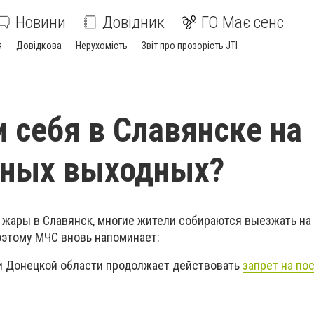
Новини
Довідник
ГО Має сенс
я
Довідкова
Нерухомість
Звіт про прозорість JTI
и себя в Славянске на
чных выходных?
 жары в Славянск, многие жители собираются выезжать на
оэтому МЧС вновь напоминает:
ти Донецкой области продолжает действовать
запрет на по