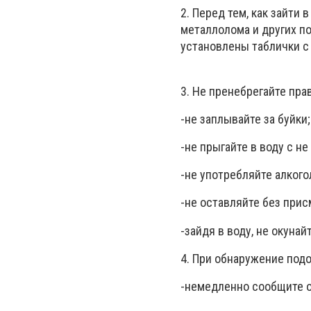
2. Перед тем, как зайти 
металлолома и других по
установлены таблички 
3. Не пренебрегайте пра
-не заплывайте за буйки;
-не прыгайте в воду с н
-не употребляйте алкогол
-не оставляйте без прис
-зайдя в воду, не окунай
4. При обнаружение под
-немедленно сообщите о 