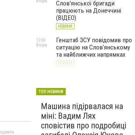
Вчора
Слов'янської бригади
працюють на Донеччині
(ВІДЕО)
НОВИНИ
Генштаб ЗСУ повідомив про
12:00
Вчора
ситуацію на Слов’янському
та найближчих напрямках
НОВИНИ
Слов’янськ обстріляли 13
11:18
Вчора
разів за добу. Хроніка
великої війни: 7 серпня
ТОП НОВИНИ
НОВИНИ
Машина підірвалася на
міні: Вадим Лях
сповістив про подробиці
 оцінити