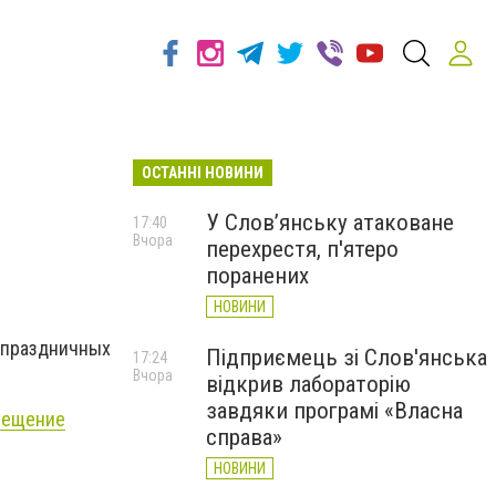
ОСТАННІ НОВИНИ
У Слов’янську атаковане
17:40
Вчора
перехрестя, п'ятеро
поранених
НОВИНИ
 праздничных
Підприємець зі Слов'янська
17:24
Вчора
відкрив лабораторію
завдяки програмі «Власна
сещение
справа»
НОВИНИ