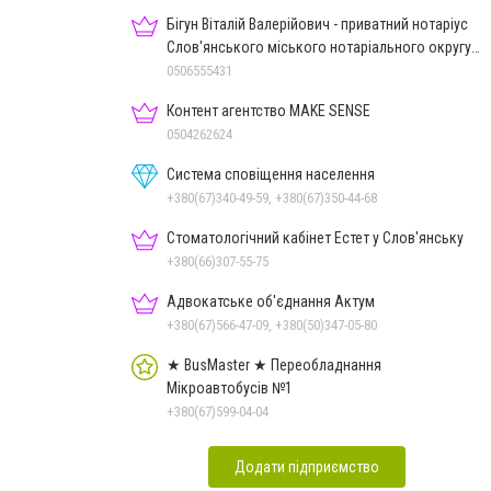
Бігун Віталій Валерійович - приватний нотаріус
Слов'янського міського нотаріального округу
Дон.обл.
0506555431
Контент агентство MAKE SENSE
0504262624
Система сповіщення населення
+380(67)340-49-59, +380(67)350-44-68
Стоматологічний кабінет Естет у Слов'янську
+380(66)307-55-75
Адвокатське об'єднання Актум
+380(67)566-47-09, +380(50)347-05-80
★ BusMaster ★ Переобладнання
Мікроавтобусів №1
+380(67)599-04-04
Додати підприємство