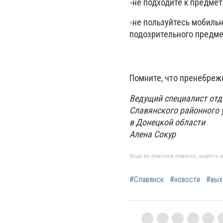
-не подходите к предмету
-не пользуйтесь мобиль
подозрительного предме
Помните, что пренебреж
Ведущий специалист от
Славянского районного 
в Донецкой области
Алена Сокур
Якщо ви помітили помилку, виділіть нео
#Славянск
#новости
#вых