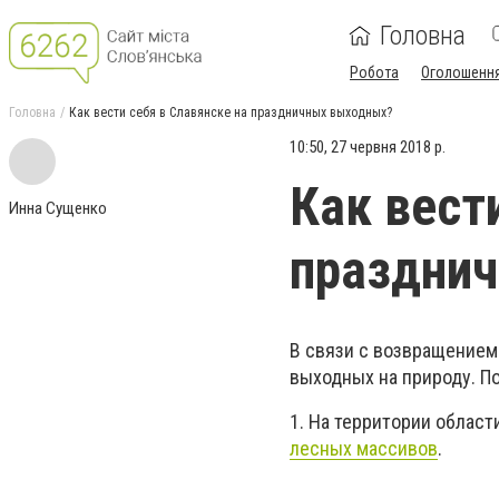
Головна
Робота
Оголошенн
Головна
Как вести себя в Славянске на праздничных выходных?
10:50, 27 червня 2018 р.
Как вест
Инна Сущенко
праздни
В связи с возвращением
выходных на природу. П
1. На территории облас
лесных массивов
.