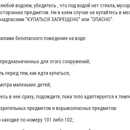
в любой водоём, убедитесь , что под водой нет стекла, мусор
сторонних предметов. Ни в коем случае не купайтесь в мес
с надписями "КУПАТЬСЯ ЗАПРЕЩЕНО" или "ОПАСНО".
вилами безопасного поведения на воде:
е предназначенных для этого сооружений;
ь перед тем, как идти купаться;
мотра маленьких детей;
тесь в нее сразу, подождите, пока тело адаптируется к тем
озрительных предметов и взрывоопасных предметов:
находке по номеру 101 либо 102;