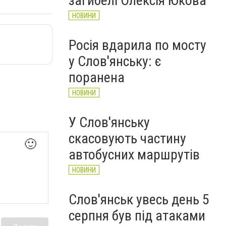
загибелі Олексія Юкова
НОВИНИ
Росія вдарила по мосту
у Слов'янську: є
поранена
НОВИНИ
У Слов'янську
скасовують частину
🙂
автобусних маршрутів
НОВИНИ
Слов'янськ увесь день 5
серпня був під атаками