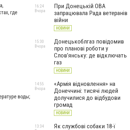
а,
При Донецькій ОВА
16:24
Вчора
тах, где
запрацювала Рада ветеранів
війни
НОВИНИ
Донецькоблгаз повідомив
15:30
Вчора
про планові роботи у
Слов’янську: де відключать
газ
НОВИНИ
«Армія відновлення» на
14:55
Вчора
Донеччині: тисячі людей
пературе воды;
долучилися до відбудови
громад
НОВИНИ
Як службові собаки 18-ї
13:34