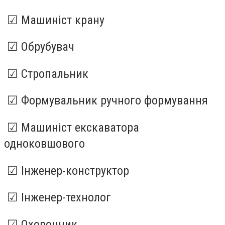
☑ Машиніст крану
☑ Обрубувач
☑ Стропальник
☑ Формувальник ручного формування
☑ Машиніст екскаватора
одноковшового
☑ Інженер-конструктор
☑ Інженер-технолог
☑ Охоронник