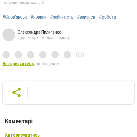
повідомити про це редакцію
#Слов'янськ
#новини
#зайнятість
#вакансії
#робота
Олександра Пилипенко
Директорка медіанапрямку
0,0
Авторизуйтесь
, щоб оцінити
Коментарі
Авторизуватись