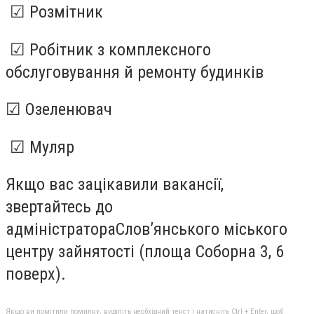
☑ Розмітник
☑ Робітник з комплексного
обслуговування й ремонту будинків
☑ Озеленювач
☑ Муляр
Якщо вас зацікавили вакансії,
звертайтесь до
адміністратораСлов’янського міського
центру зайнятості (площа Соборна 3, 6
поверх).
Якщо ви помітили помилку, виділіть необхідний текст і натисніть Ctrl + Enter, щоб