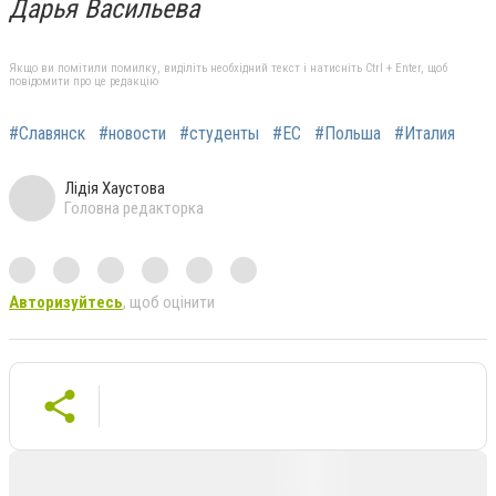
Дарья Васильева
Якщо ви помітили помилку, виділіть необхідний текст і натисніть Ctrl + Enter, щоб
повідомити про це редакцію
#Славянск
#новости
#студенты
#ЕС
#Польша
#Италия
Лідія Хаустова
Головна редакторка
Авторизуйтесь
, щоб оцінити