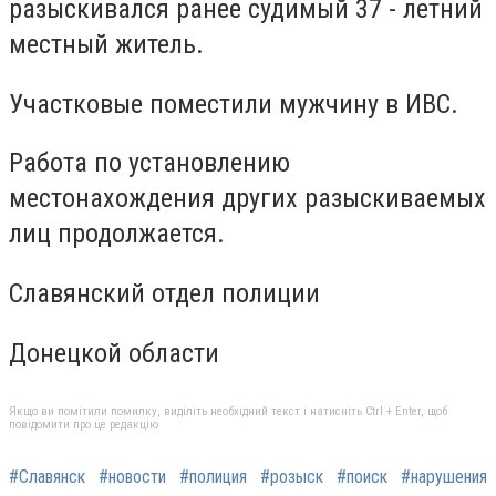
разыскивался ранее судимый 37 - летний
местный житель.
Участковые поместили мужчину в ИВС.
Работа по установлению
местонахождения других разыскиваемых
лиц продолжается.
Славянский отдел полиции
Донецкой области
Якщо ви помітили помилку, виділіть необхідний текст і натисніть Ctrl + Enter, щоб
повідомити про це редакцію
#Славянск
#новости
#полиция
#розыск
#поиск
#нарушения