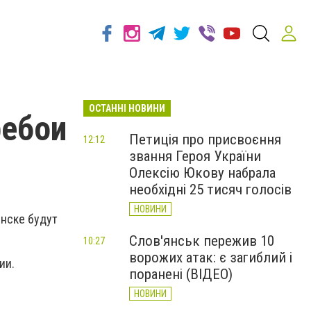
ОСТАННІ НОВИНИ
ребои
Петиція про присвоєння
12:12
звання Героя України
Олексію Юкову набрала
необхідні 25 тисяч голосів
НОВИНИ
янске будут
Слов'янськ пережив 10
10:27
ворожих атак: є загиблий і
нии.
поранені (ВІДЕО)
НОВИНИ