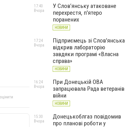
У Слов’янську атаковане
17:40
Вчора
перехрестя, п'ятеро
поранених
НОВИНИ
Підприємець зі Слов'янська
17:24
Вчора
відкрив лабораторію
завдяки програмі «Власна
справа»
НОВИНИ
При Донецькій ОВА
16:24
Вчора
запрацювала Рада ветеранів
війни
 оцінити
НОВИНИ
Донецькоблгаз повідомив
15:30
Вчора
про планові роботи у