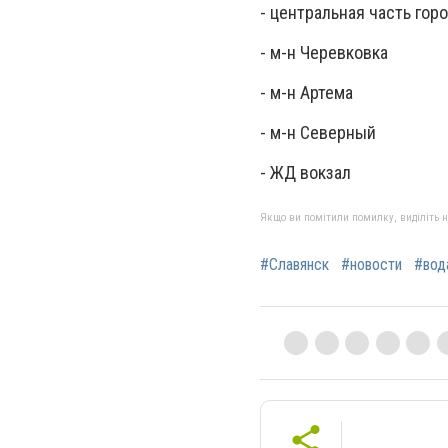
- центральная часть гор
- м-н Черевковка
- м-н Артема
- м-н Северный
- ЖД вокзал
Якщо ви помітили помилку, виділіть нео
#Славянск
#новости
#вод