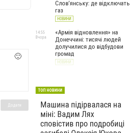
Слов’янську: де відключать
газ
НОВИНИ
«Армія відновлення» на
14:55
Вчора
Донеччині: тисячі людей
долучилися до відбудови
громад
🙂
НОВИНИ
Як службові собаки 18-ї
13:34
Вчора
Слов'янської бригади
працюють на Донеччині
ТОП НОВИНИ
(ВІДЕО)
Машина підірвалася на
Додати
НОВИНИ
міні: Вадим Лях
сповістив про подробиці