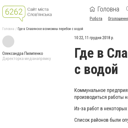
Головна
Робота
Оголошенн
Головна
Где в Славянске возможны перебои с водой
10:22, 11 грудня 2018 р.
Где в Сл
Олександра Пилипенко
Директорка медіанапрямку
с водой
Коммунальное предприят
производиться работы н
Из-за работ в некоторы
Список районов были оп