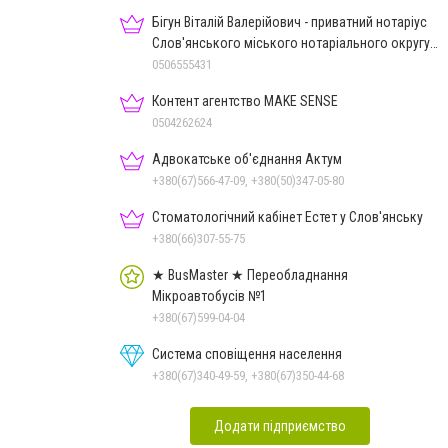
Бігун Віталій Валерійович - приватний нотаріус
Слов'янського міського нотаріального округу
Дон.обл.
0506555431
Контент агентство MAKE SENSE
0504262624
Адвокатське об'єднання Актум
+380(67)566-47-09, +380(50)347-05-80
Стоматологічний кабінет Естет у Слов'янську
+380(66)307-55-75
★ BusMaster ★ Переобладнання
Мікроавтобусів №1
+380(67)599-04-04
Система сповіщення населення
+380(67)340-49-59, +380(67)350-44-68
Додати підприємство