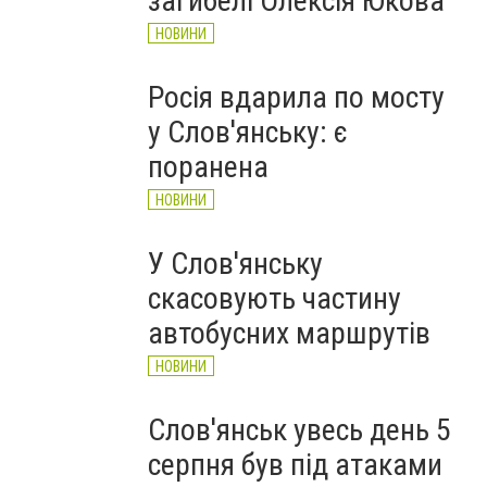
загибелі Олексія Юкова
НОВИНИ
Росія вдарила по мосту
у Слов'янську: є
поранена
НОВИНИ
У Слов'янську
скасовують частину
автобусних маршрутів
НОВИНИ
Слов'янськ увесь день 5
серпня був під атаками