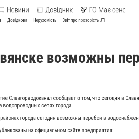
Новини
Довідник
ГО Має сенс
я
Довідкова
Нерухомість
Звіт про прозорість JTI
авянске возможны пе
ие Славгорводоканал сообщает о том, что сегодня в Слав
а водопроводных сетях города.
х районах города сегодня возможны перебои в водоснабже
убликованы на официальном сайте предприятия: