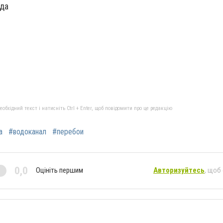
ода
бхідний текст і натисніть Ctrl + Enter, щоб повідомити про це редакцію
а
#водоканал
#перебои
0,0
Оцініть першим
Авторизуйтесь
, щоб