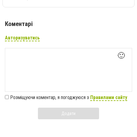
Коментарі
Авторизуватись
🙂
Розміщуючи коментар, я погоджуюся з
Правилами сайту
Додати