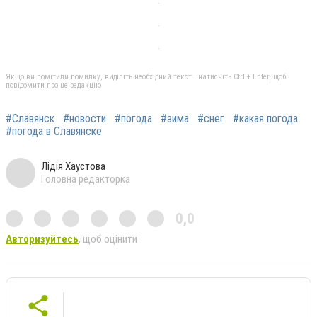
Якщо ви помітили помилку, виділіть необхідний текст і натисніть Ctrl + Enter, щоб
повідомити про це редакцію
#Славянск
#новости
#погода
#зима
#снег
#какая погода
#погода в Славянске
Лідія Хаустова
Головна редакторка
0,0
Авторизуйтесь
, щоб оцінити