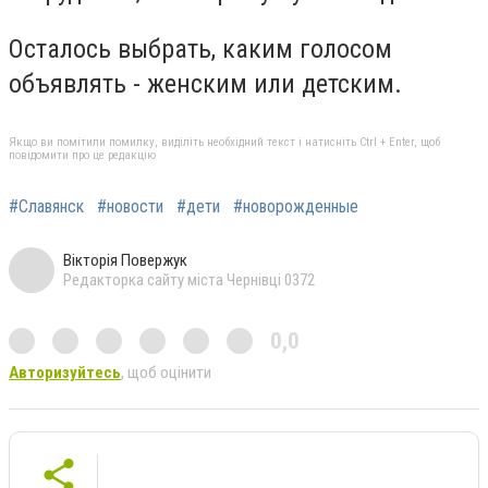
Осталось выбрать, каким голосом
объявлять - женским или детским.
Якщо ви помітили помилку, виділіть необхідний текст і натисніть Ctrl + Enter, щоб
повідомити про це редакцію
#Славянск
#новости
#дети
#новорожденные
Вікторія Повержук
Редакторка сайту міста Чернівці 0372
0,0
Авторизуйтесь
, щоб оцінити