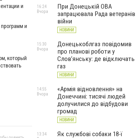
При Донецькій ОВА
зентации и
16:24
Вчора
запрацювала Рада ветеранів
війни
 программ и
НОВИНИ
Донецькоблгаз повідомив
15:30
Вчора
про планові роботи у
ом, который
Слов’янську: де відключать
бствовать
газ
НОВИНИ
«Армія відновлення» на
14:55
Вчора
Донеччині: тисячі людей
долучилися до відбудови
громад
НОВИНИ
Як службові собаки 18-ї
13:34
тобы оценить