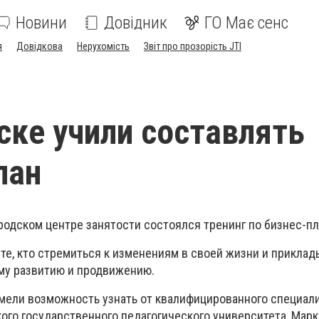
Новини
Довідник
ГО Має сенс
я
Довідкова
Нерухомість
Звіт про прозорість JTI
ске учили составлять
лан
ородском центре занятости состоялся тренинг по бизнес-п
те, кто стремиться к изменениям в своей жизни и приклад
му развитию и продвижению.
имели возможность узнать от квалифицированного специали
ого государственного педагогического университета, Марк