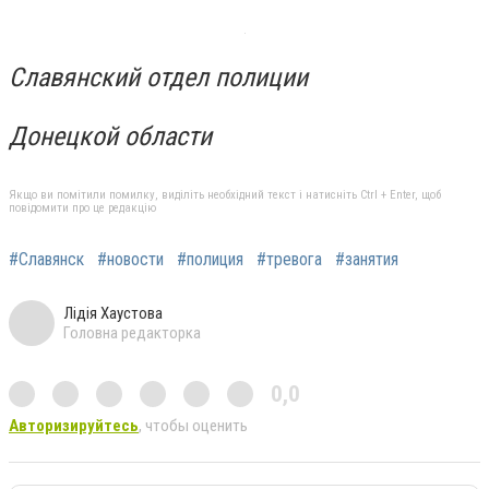
Славянский отдел полиции
Донецкой области
Якщо ви помітили помилку, виділіть необхідний текст і натисніть Ctrl + Enter, щоб
повідомити про це редакцію
#Славянск
#новости
#полиция
#тревога
#занятия
Лідія Хаустова
Головна редакторка
0,0
Авторизируйтесь
, чтобы оценить