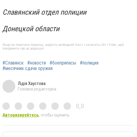
Славянский отдел полиции
Донецкой области
Якщо ви помітили помилку, виділіть необхідний текст і натисніть Ctrl + Enter, щоб
повідомити про це редакцію
#Славянск
#новости
#боеприпасы
#полиция
#месячник сдачи оружия
Лідія Хаустова
Головна редакторка
0,0
Авторизируйтесь
, чтобы оценить