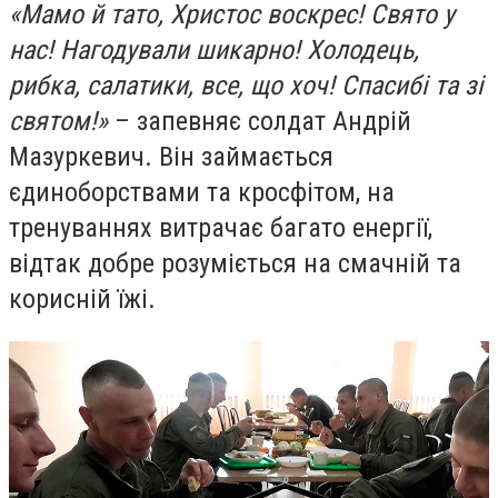
«Мамо й тато, Христос воскрес! Свято у
нас! Нагодували шикарно! Холодець,
рибка, салатики, все, що хоч! Спасибі та зі
святом!»
– запевняє солдат Андрій
Мазуркевич. Він займається
єдиноборствами та кросфітом, на
тренуваннях витрачає багато енергії,
відтак добре розуміється на смачній та
корисній їжі.