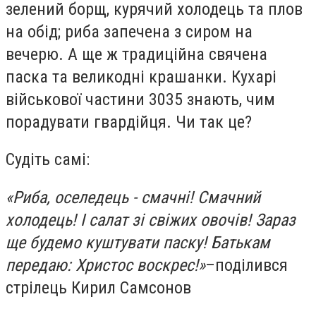
зелений борщ, курячий холодець та плов
на обід; риба запечена з сиром на
вечерю. А ще ж традиційна свячена
паска та великодні крашанки. Кухарі
військової частини 3035 знають, чим
порадувати гвардійця. Чи так це?
Судіть самі:
«Риба, оселедець - смачні! Смачний
холодець! І салат зі свіжих овочів! Зараз
ще будемо куштувати паску! Батькам
п
ередаю: Христос воскрес!
»
–
поділився
стрілець
Кирил Самсонов