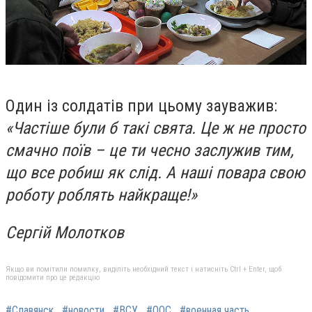
Один із солдатів при цьому зауважив:
«Частіше були б такі свята. Це ж не просто
смачно поїв – це ти чесно заслужив тим,
що все робиш як слід. А наші повара свою
роботу роблять найкраще!»
Сергій Молотков
Якщо ви помітили помилку, виділіть необхідний текст і натисніть Ctrl + Enter, щоб
повідомити про це редакцію
#Славянск
#новости
#ВСУ
#ООС
#военная часть