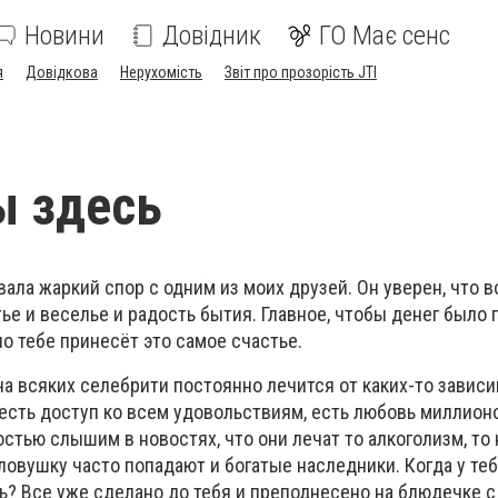
Новини
Довідник
ГО Має сенс
я
Довідкова
Нерухомість
Звіт про прозорість JTI
ы здесь
ала жаркий спор с одним из моих друзей. Он уверен, что 
стье и веселье и радость бытия. Главное, чтобы денег было
о тебе принесёт это самое счастье.
уча всяких селебрити постоянно лечится от каких-то зависи
 есть доступ ко всем удовольствиям, есть любовь миллион
стью слышим в новостях, что они лечат то алкоголизм, то
ловушку часто попадают и богатые наследники. Когда у те
ть? Все уже сделано до тебя и преподнесено на блюдечке с