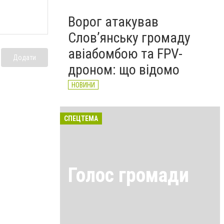
Ворог атакував
Слов’янську громаду
авіабомбою та FPV-
Додати
дроном: що відомо
НОВИНИ
СПЕЦТЕМА
Голос громади