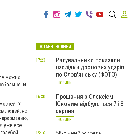
ОСТАННІ НОВИНИ
Рятувальники показали
17:23
наслідки дронових ударів
по Слов'янську (ФОТО)
все можно
НОВИНИ
 побольше. И
Прощання з Олексієм
16:30
Юковим відбудеться 7 і 8
мостей. У
серпня
ов людей, но
 наркоманию,
НОВИНИ
бя уже все
 голубой
58-річний житель
15:16