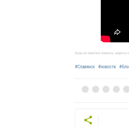
Якщо ви помітили помилку, виділіть нео
#Славянск
#новости
#бло