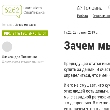
Головна
Робота
Оголошенн
Головна
Зачем мы здесь
17:20, 23 травня 2019 р.
ВИОЛЕТТА ТЕСЛЕНКО. БЛОГ
Зачем м
Олександра Пилипенко
Директорка медіанапрямку
Предыдущая статья вызв
купить за деньги. И сча
определиться, что именн
И его не смущает, что к
этих людей есть деньги,
мы с завидной регулярно
то депрессию. В эту же 
есть, зачем что-то дела