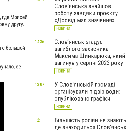
Слов'янська знайшов
роботу завдяки проєкту
, где Моисей
«Досвід має значення»
оему другу.
НОВИНИ
Слов’янськ згадує
14:36
м с большой
загиблого захисника
Максима Шинкарюка, який
загинув у серпні 2023 року
вучало, ее
НОВИНИ
У Слов'янській громаді
13:07
організували підвіз води:
опубліковано графіки
НОВИНИ
Більшість росіян не знають
12:11
де знаходиться Слов’янськ