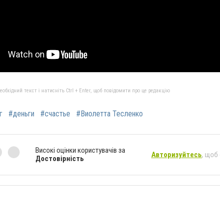
бхідний текст і натисніть Ctrl + Enter, щоб повідомити про це редакцію
г
#деньги
#счастье
#Виолетта Тесленко
Високі оцінки користувачів за
Авторизуйтесь
, щоб
Достовірність