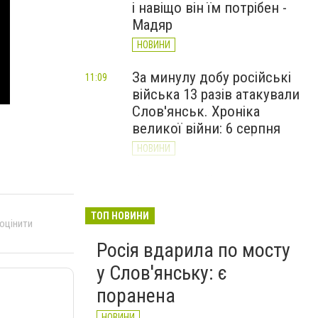
і навіщо він їм потрібен -
Мадяр
НОВИНИ
За минулу добу російські
11:09
війська 13 разів атакували
Слов'янськ. Хроніка
великої війни: 6 серпня
НОВИНИ
Через постійні обстріли
10:29
Слов’янська
Донецькоблгаз припиняє
ТОП НОВИНИ
 оцінити
обслуговування двох
Росія вдарила по мосту
районів
у Слов'янську: є
НОВИНИ
поранена
НОВИНИ