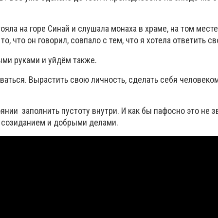
тояла на горе Синай и слушала монаха в храме, на том месте
то, что он говорил, совпало с тем, что я хотела ответить св
ми руками и уйдём также.
ваться. Вырастить свою личность, сделать себя человеко
янии заполнить пустоту внутри. И как бы пафосно это не з
 созиданием и добрыми делами.