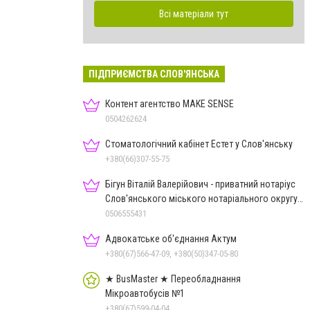
Всі матеріали тут
ПІДПРИЄМСТВА СЛОВ'ЯНСЬКА
Контент агентство MAKE SENSE
0504262624
Стоматологічний кабінет Естет у Слов'янську
+380(66)307-55-75
Бігун Віталій Валерійович - приватний нотаріус
Слов'янського міського нотаріального округу
Дон.обл.
0506555431
Адвокатське об'єднання Актум
+380(67)566-47-09, +380(50)347-05-80
★ BusMaster ★ Переобладнання
Мікроавтобусів №1
+380(67)599-04-04