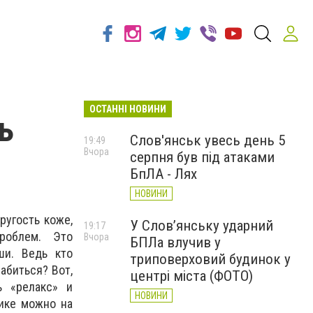
ОСТАННІ НОВИНИ
ь
Слов'янськ увесь день 5
19:49
Вчора
серпня був під атаками
БпЛА - Лях
НОВИНИ
ругость коже,
У Слов’янську ударний
19:17
роблем. Это
Вчора
БПЛа влучив у
ши. Ведь кто
триповерховий будинок у
абиться? Вот,
центрі міста (ФОТО)
ь «релакс» и
НОВИНИ
ике можно на