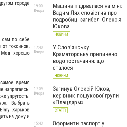
другом городе
Машина підірвалася на міні:
19:00
Вчора
Вадим Лях сповістив про
подробиці загибелі Олексія
Юкова
НОВИНИ
 сам по себе
 от токсинов,
У Слов'янську і
17:40
Вчора
. Мед хорошо
Краматорську припинено
водопостачання: що
сталося
НОВИНИ
 самое время
Загинув Олексій Юков,
не напрягаясь.
17:09
Вчора
керівник пошукової групи
же упругость.
«Плацдарм»
ра. Выбрать
Elmy. Харьков
СТАТТІ
ить из дому и
Оформити паспорт у
15:43