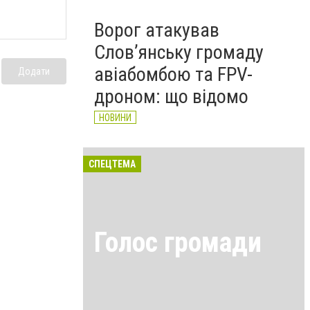
Ворог атакував
Слов’янську громаду
авіабомбою та FPV-
Додати
дроном: що відомо
НОВИНИ
СПЕЦТЕМА
Голос громади