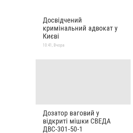
Досвідчений
кримінальний адвокат у
Києві
10:41, Вчора
Дозатор ваговий у
відкриті мішки СВЕДА
ДВС-301-50-1