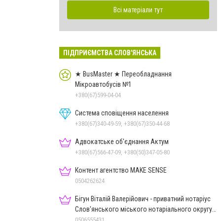
Всі матеріали тут
ПІДПРИЄМСТВА СЛОВ'ЯНСЬКА
★ BusMaster ★ Переобладнання
Мікроавтобусів №1
+380(67)599-04-04
Система сповіщення населення
+380(67)340-49-59, +380(67)350-44-68
Адвокатське об'єднання Актум
+380(67)566-47-09, +380(50)347-05-80
Контент агентство MAKE SENSE
0504262624
Бігун Віталій Валерійович - приватний нотаріус
Слов'янського міського нотаріального округу
Дон.обл.
0506555431