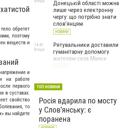
Вчора
Донецькій області можна
хатистой
лише через електронну
чергу: що потрібно знати
слов’янцям
 тело обретет
НОВИНИ
ами, поэтому
мен веществ и
Рятувальники доставили
14:43
Вчора
гуманітарну допомогу
жителям села Маяки
еваний
НОВИНИ
 напряжение и
и на работе
«Я і Донеччина»: стартувала
13:52
Вчора
после первого
онлайн-акція до Дня молоді
ТОП НОВИНИ
и в суставах.
НОВИНИ
Росія вдарила по мосту
меет свойство
болевания, то
у Слов'янську: є
х» вы найдете
поранена
НОВИНИ