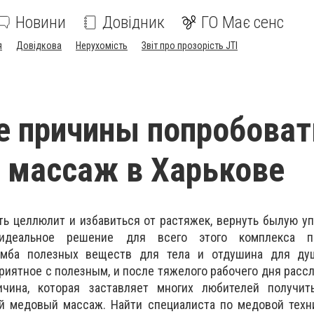
Новини
Довідник
ГО Має сенс
я
Довідкова
Нерухомість
Звіт про прозорість JTI
е причины попробоват
 массаж в Харькове
ть целлюлит и избавиться от растяжек, вернуть былую уп
еальное решение для всего этого комплекса п
омба полезных веществ для тела и отдушина для ду
риятное с полезным, и после тяжелого рабочего дня рассл
ичина, которая заставляет многих любителей получит
ой медовый массаж. Найти специалиста по медовой техн