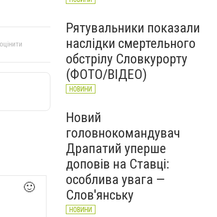
Рятувальники показали
наслідки смертельного
 оцінити
обстрілу Словкурорту
(ФОТО/ВІДЕО)
НОВИНИ
Новий
головнокомандувач
Драпатий уперше
доповів на Ставці:
особлива увага —
🙂
Слов'янську
НОВИНИ