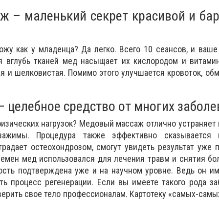
 – маленький секрет красивой и бар
ожу как у младенца? Да легко. Всего 10 сеансов, и ваше
 вглубь тканей мед насыщает их кислородом и витамин
я и шелковистая. Помимо этого улучшается кровоток, об
 целебное средство от многих забол
физических нагрузок? Медовый массаж отлично устраняет
 зажимы. Процедура также эффективно сказывается 
страдает остеохондрозом, смогут увидеть результат уже 
ремен мед использовался для лечения травм и снятия бол
ость подтверждена уже и на научном уровне. Ведь он и
ть процесс регенерации. Если вы имеете такого рода за
ерить свое тело профессионалам. Картотеку «самых-самы