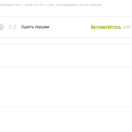
бхідний текст і натисніть Ctrl + Enter, щоб повідомити про це редакцію
0,0
Оцініть першим
Авторизуйтесь
, щоб