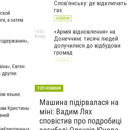
Слов’янську: де відключать
газ
рской
НОВИНИ
и, а затем
«Армія відновлення» на
14:55
Вчора
Донеччині: тисячі людей
 содержания»,
долучилися до відбудови
громад
НОВИНИ
їна», Євген
 другие.
Як службові собаки 18-ї
13:34
Вчора
Слов'янської бригади
працюють на Донеччині
ТОП НОВИНИ
ком языке.
(ВІДЕО)
Машина підірвалася на
НОВИНИ
вам Кристины
міні: Вадим Лях
аний
сповістив про подробиці
 библиотечных