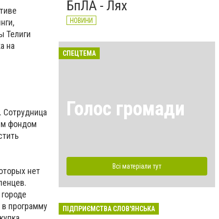
БпЛА - Лях
ативе
НОВИНИ
нги,
ы Телиги
а на
СПЕЦТЕМА
Голос громади
. Сотрудница
ым фондом
стить
Всі матеріали тут
которых нет
ленцев.
 городе
 в программу
ПІДПРИЄМСТВА СЛОВ'ЯНСЬКА
купка