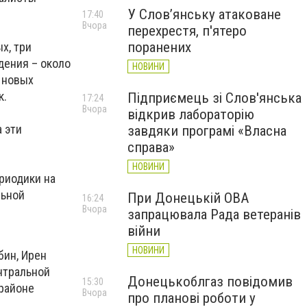
У Слов’янську атаковане
17:40
Вчора
перехрестя, п'ятеро
поранених
х, три
дения – около
НОВИНИ
 новых
к.
Підприємець зі Слов'янська
17:24
Вчора
відкрив лабораторію
 эти
завдяки програмі «Власна
справа»
НОВИНИ
риодики на
льной
При Донецькій ОВА
16:24
Вчора
запрацювала Рада ветеранів
війни
НОВИНИ
бин, Ирен
нтральной
Донецькоблгаз повідомив
15:30
 районе
Вчора
про планові роботи у