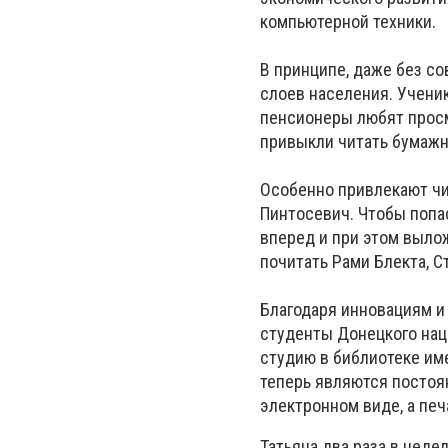
компьютерной техники.
В принципе, даже без с
слоев населения. Учени
пенсионеры любят просм
привыкли читать бумажн
Особенно привлекают чи
Пинтосевич. Чтобы попас
вперед и при этом вылож
почитать Рами Блекта, С
Благодаря инновациям и
студенты Донецкого нац
студию в библиотеке им
теперь являются постоя
электронном виде, а печ
Татьяна два раза в неде