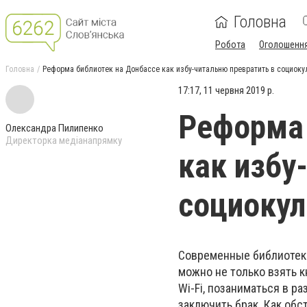
Головна
Робота
Оголошенн
Головна
Реформа библиотек на Донбассе как избу-читальню превратить в социоку
17:17, 11 червня 2019 р.
Реформа 
Олександра Пилипенко
Директорка медіанапрямку
как избу
социокул
Современные библиотеки
можно не только взять к
Wi-Fi, позаниматься в р
заключить брак. Как об