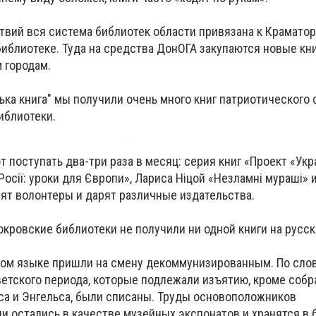
твий вся система библиотек области привязана к Крамато
иблиотеке. Туда на средства ДонОГА закупаются новые книг
 городам.
ська книга" мы получили очень много книг патриотического
иблиотеки.
 поступать два-три раза в месяц: серия книг «Проект «Укра
Росії: уроки для Європи», Лариса Ніцой «Незламні мураші» и
зят волонтеры и дарят различные издательства.
окровские библиотеки не получили ни одной книги на русс
ком языке пришли на смену декоммунизированным. По сло
ветского периода, которые подлежали изъятию, кроме собр
са и Энгельса, были списаны. Труды основоположников
и остались в качестве музейных экспонатов и хранятся в