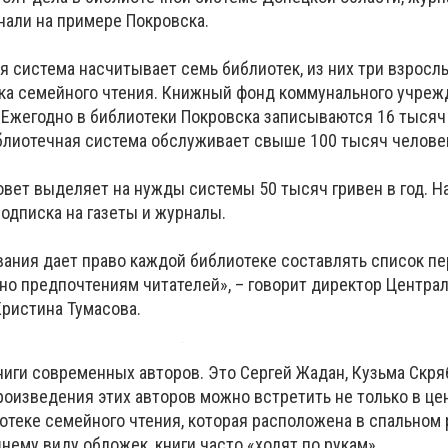
нали на примере Покровска.
 система насчитывает семь библиотек, из них три взрослы
ека семейного чтения. Книжный фонд коммунального учреж
 Ежегодно в библиотеки Покровска записываются 16 тысяч
иблиотечная система обслуживает свыше 100 тысяч челове
вет выделяет на нужды системы 50 тысяч гривен в год. На
одписка на газеты и журналы.
ания дает право каждой библиотеке составлять список пе
сно предпочтениям читателей», – говорит директор Центра
ристина Тумасова.
иги современных авторов. Это Сергей Жадан, Кузьма Скря
роизведения этих авторов можно встретить не только в це
иотеке семейного чтения, которая расположена в спальном
нему виду обложек, книги часто «ходят по рукам».