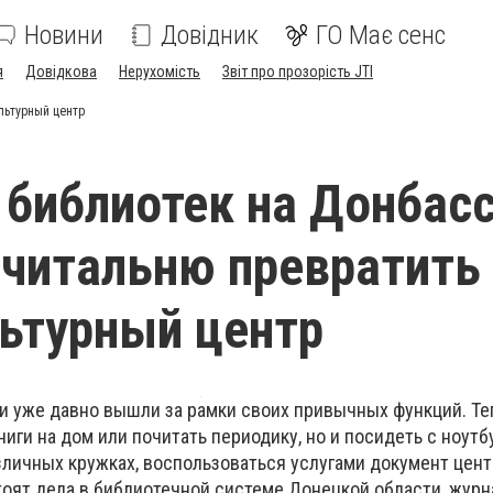
Новини
Довідник
ГО Має сенс
я
Довідкова
Нерухомість
Звіт про прозорість JTI
льтурный центр
библиотек на Донбас
-читальню превратить
ьтурный центр
 уже давно вышли за рамки своих привычных функций. Те
ниги на дом или почитать периодику, но и посидеть с ноутб
азличных кружках, воспользоваться услугами документ цент
стоят дела в библиотечной системе Донецкой области, жур