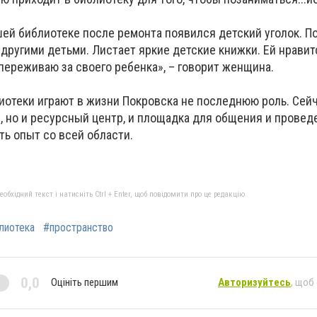
шей библиотеке после ремонта появился детский уголок. По
с другими детьми. Листает яркие детские книжки. Ей нрави
 переживаю за своего ребенка», – говорит женщина.
иотеки играют в жизни Покровска не последнюю роль. Сейч
, но и ресурсный центр, и площадка для общения и проведе
ь опыт со всей области.
бхідний текст і натисніть Ctrl + Enter, щоб повідомити про це редакцію
лиотека
#пространство
0,0
Оцініть першим
Авторизуйтесь
, щоб