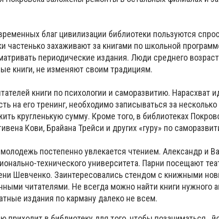
овременных благ цивилизации библиотеки пользуются спро
ки частенько захаживают за книгами по школьной программ
атривать периодические издания. Люди среднего возраст
ые книги, не изменяют своим традициям.
тателей книги по психологии и саморазвитию. Нарасхват и
ть на его тренинг, необходимо записываться за несколько
ить кругленькую сумму. Кроме того, в библиотеках Покро
тивена Кови, Брайана Трейси и других «гуру» по саморазвит
 молодежь постепенно увлекается чтением. Александр и Ва
ионально-технического университета. Парни посещают те
ени Шевченко. Заинтересовались стендом с книжными нов
нными читателями. Не всегда можно найти книги нужного а
атные издания по карману далеко не всем.
лю приходит в библиотеку для того, чтобы позаниматься...йо