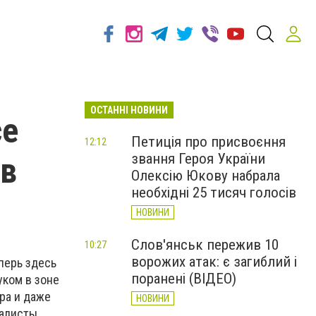
ОСТАННІ НОВИНИ
се
Петиція про присвоєння
12:12
звання Героя України
 в
Олексію Юкову набрала
необхідні 25 тисяч голосів
НОВИНИ
Слов'янськ пережив 10
10:27
ворожих атак: є загиблий і
перь здесь
поранені (ВІДЕО)
уком в зоне
ра и даже
НОВИНИ
налисты