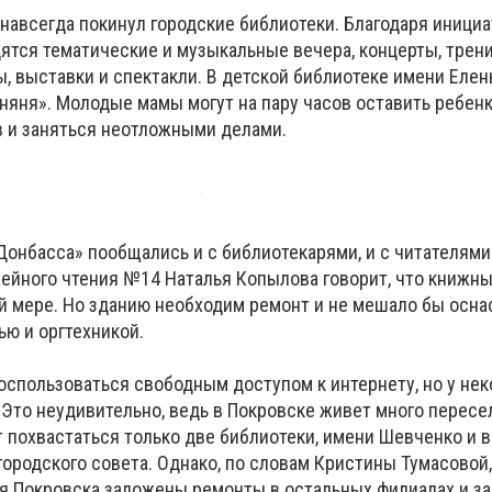
навсегда покинул городские библиотеки. Благодаря иници
ятся тематические и музыкальные вечера, концерты, трени
, выставки и спектакли. В детской библиотеке имени Елен
няня». Молодые мамы могут на пару часов оставить ребенк
 и заняться неотложными делами.
онбасса» пообщались и с библиотекарями, и с читателями
ейного чтения №14 Наталья Копылова говорит, что книжн
й мере. Но зданию необходим ремонт и не мешало бы осна
ью и оргтехникой.
оспользоваться свободным доступом к интернету, но у не
Это неудивительно, ведь в Покровске живет много пересе
 похвастаться только две библиотеки, имени Шевченко и в
ородского совета. Однако, по словам Кристины Тумасовой,
я Покровска заложены ремонты в остальных филиалах и за