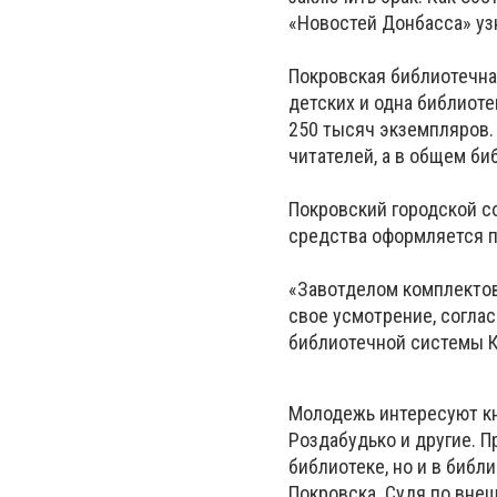
«Новостей Донбасса» уз
Покровская библиотечная
детских и одна библиот
250 тысяч экземпляров.
читателей, а в общем б
Покровский городской со
средства оформляется п
«Завотделом комплектов
свое усмотрение, согла
библиотечной системы К
Молодежь интересуют кн
Роздабудько и другие. П
библиотеке, но и в библ
Покровска. Судя по внеш