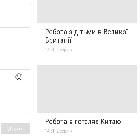
Робота з дітьми в Великої
Британії
14:51, 2 серпня
🙂
Робота в готелях Китаю
Додати
14:51, 2 серпня