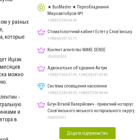
★ BusMaster ★ Переобладнання
Мікроавтобусів №1
+380(67)599-04-04
сом у разных
е,
Стоматологічний кабінет Естет у Слов'янську
а, которые
+380(66)307-55-75
Контент агентство MAKE SENSE
0504262624
дет Ицхак
 месяцев
Адвокатське об'єднання Актум
вска можно
+380(67)566-47-09, +380(50)347-05-80
ию.
Система сповіщення населення
+380(67)340-49-59, +380(67)350-44-68
лентин -
атральную
Бігун Віталій Валерійович - приватний нотаріус
Слов'янського міського нотаріального округу
инками и
Дон.обл.
0506555431
втора в
Додати підприємство
гой.