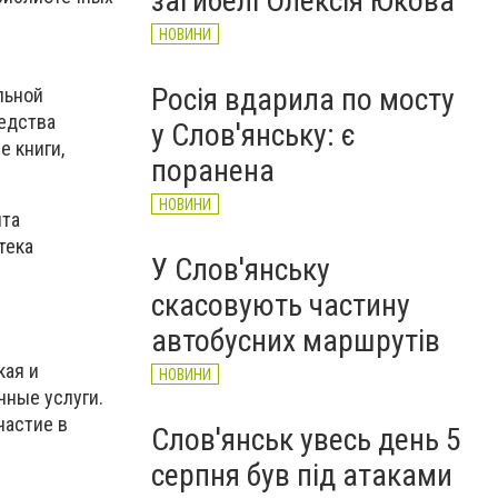
загибелі Олексія Юкова
НОВИНИ
Росія вдарила по мосту
льной
едства
у Слов'янську: є
е книги,
поранена
НОВИНИ
нта
тека
У Слов'янську
скасовують частину
автобусних маршрутів
кая и
НОВИНИ
чные услуги.
частие в
Слов'янськ увесь день 5
серпня був під атаками