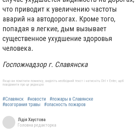
что приводит к увеличению частоты
аварий на автодорогах. Кроме того,
попадая в легкие, дым вызывает
существенное ухудшение здоровья
человека.
Госпожнадзор г. Славянска
Якщо ви помітили помилку, виділіть необхідний текст і натисніть Ctrl + Enter, щоб
повідомити про це редакцію
#Славянск
#новости
#пожары в Славянске
#возгорания травы
#опасность пожаров
Лідія Хаустова
Головна редакторка