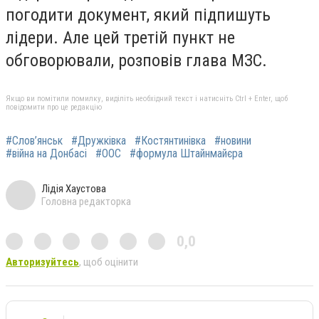
погодити документ, який підпишуть
лідери. Але цей третій пункт не
обговорювали, розповів глава МЗС.
Якщо ви помітили помилку, виділіть необхідний текст і натисніть Ctrl + Enter, щоб
повідомити про це редакцію
#Слов’янськ
#Дружківка
#Костянтинівка
#новини
#війна на Донбасі
#ООС
#формула Штайнмайєра
Лідія Хаустова
Головна редакторка
0,0
Авторизуйтесь
, щоб оцінити