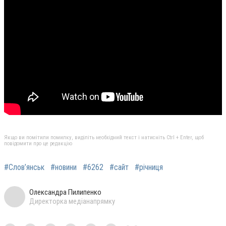
Якщо ви помітили помилку, виділіть необхідний текст і натисніть Ctrl + Enter, щоб
повідомити про це редакцію
#Слов’янськ
#новини
#6262
#сайт
#річниця
Олександра Пилипенко
Директорка медіанапрямку