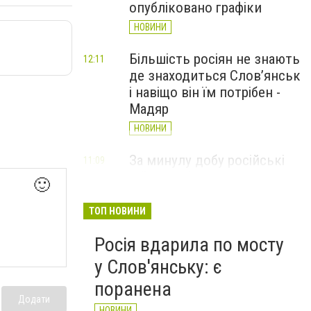
опубліковано графіки
НОВИНИ
Більшість росіян не знають
12:11
де знаходиться Слов’янськ
і навіщо він їм потрібен -
Мадяр
НОВИНИ
За минулу добу російські
11:09
війська 13 разів атакували
🙂
Слов'янськ. Хроніка
великої війни: 6 серпня
ТОП НОВИНИ
НОВИНИ
Росія вдарила по мосту
у Слов'янську: є
поранена
Додати
НОВИНИ