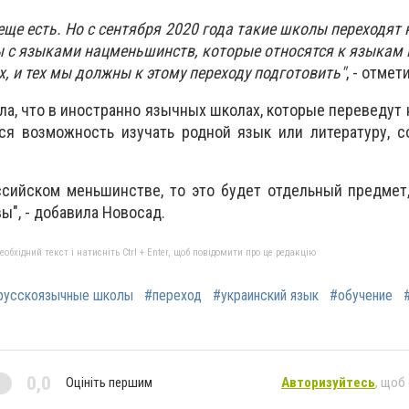
ще есть. Но с сентября 2020 года такие школы переходят 
 с языками нацменьшинств, которые относятся к языкам Е
ех, и тех мы должны к этому переходу подготовить"
, - отмет
ла, что в иностранно язычных школах, которые переведут 
ся возможность изучать родной язык или литературу, с
ссийском меньшинстве, то это будет отдельный предмет
ы", - добавила Новосад.
бхідний текст і натисніть Ctrl + Enter, щоб повідомити про це редакцію
русскоязычные школы
#переход
#украинский язык
#обучение
0,0
Оцініть першим
Авторизуйтесь
, щоб