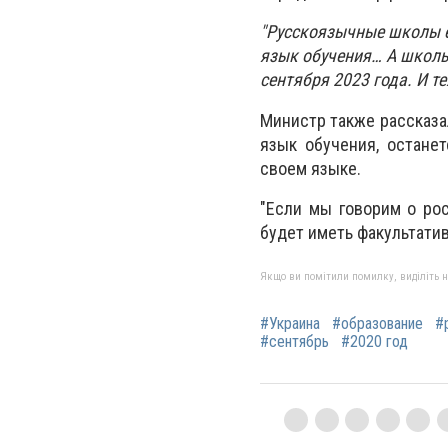
"Русскоязычные школы е
язык обучения… А школы
сентября 2023 года. И т
Министр также рассказа
язык обучения, останет
своем языке.
"Если мы говорим о ро
будет иметь факультатив
Якщо ви помітили помилку, виділіть нео
#Украина
#образование
#
#сентябрь
#2020 год