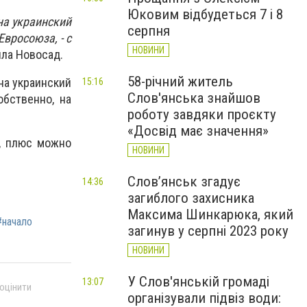
Юковим відбудеться 7 і 8
на украинский
серпня
вросоюза, - с
НОВИНИ
ила Новосад.
58-річний житель
на украинский
15:16
Слов'янська знайшов
обственно, на
роботу завдяки проєкту
«Досвід має значення»
, плюс можно
НОВИНИ
Слов’янськ згадує
14:36
загиблого захисника
Максима Шинкарюка, який
#начало
загинув у серпні 2023 року
НОВИНИ
У Слов'янській громаді
13:07
 оцінити
організували підвіз води: