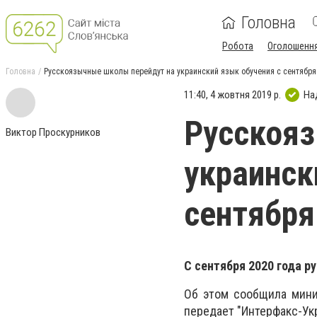
Головна
Робота
Оголошенн
Головна
Русскоязычные школы перейдут на украинский язык обучения с сентября
11:40, 4 жовтня 2019 р.
На
Русскояз
Виктор Проскурников
украинск
сентября
С сентября 2020 года р
Об этом сообщила мини
передает "Интерфакс-Укр