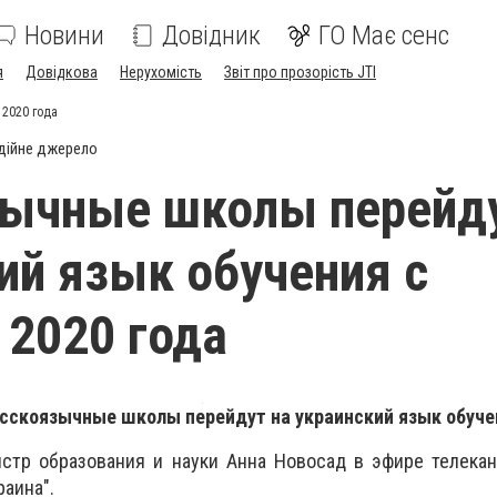
Новини
Довідник
ГО Має сенс
я
Довідкова
Нерухомість
Звіт про прозорість JTI
 2020 года
дійне джерело
ычные школы перейду
ий язык обучения с
 2020 года
усскоязычные школы перейдут на украинский язык обуче
стр образования и науки Анна Новосад в эфире телекан
аина".