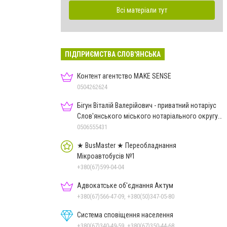
Всі матеріали тут
ПІДПРИЄМСТВА СЛОВ'ЯНСЬКА
Контент агентство MAKE SENSE
0504262624
Бігун Віталій Валерійович - приватний нотаріус
Слов'янського міського нотаріального округу
Дон.обл.
0506555431
★ BusMaster ★ Переобладнання
Мікроавтобусів №1
+380(67)599-04-04
Адвокатське об'єднання Актум
+380(67)566-47-09, +380(50)347-05-80
Система сповіщення населення
+380(67)340-49-59, +380(67)350-44-68