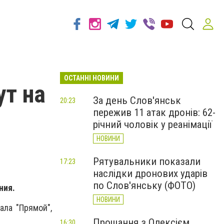
ОСТАННІ НОВИНИ
т на
За день Слов'янськ
20:23
пережив 11 атак дронів: 62-
річний чоловік у реанімації
НОВИНИ
Рятувальники показали
17:23
наслідки дронових ударів
по Слов'янську (ФОТО)
ния.
НОВИНИ
ала "Прямой",
Прощання з Олексієм
16:30