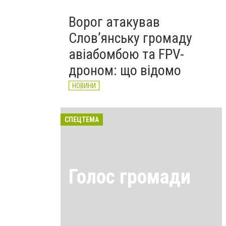
Ворог атакував
Слов’янську громаду
авіабомбою та FPV-
дроном: що відомо
НОВИНИ
СПЕЦТЕМА
Голос громади