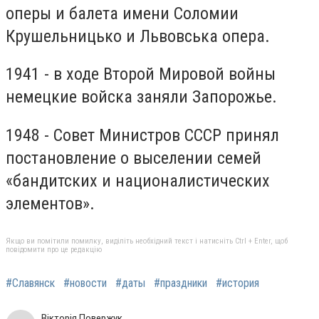
оперы и балета имени Соломии
Крушельницько и Львовська опера.
1941 - в ходе Второй Мировой войны
немецкие войска заняли Запорожье.
1948 - Совет Министров СССР принял
постановление о выселении семей
«бандитских и националистических
элементов».
Якщо ви помітили помилку, виділіть необхідний текст і натисніть Ctrl + Enter, щоб
повідомити про це редакцію
#Славянск
#новости
#даты
#праздники
#история
Вікторія Повержук