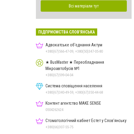
Всі матеріали тут
ПІДПРИЄМСТВА СЛОВ'ЯНСЬКА
Адвокатське об'єднання Актум
+380(67)566-47-09, +380(50)347-05-80
★ BusMaster ★ Переобладнання
Мікроавтобусів №1
+380(67)599-04-04
Система сповіщення населення
+380(67)340-49-59, +380(67)350-44-68
Контент агентство MAKE SENSE
0504262624
Стоматологічний кабінет Естет у Слов'янську
+380(66)307-55-75