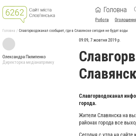
Головна
Робота
Оголошенн
Головна
Славгорводоканал сообщает, где в Славянске сегодня не будет воды
09:09, 7 жовтня 2019 р.
Славгорв
Олександра Пилипенко
Директорка медіанапрямку
Славянск
Славгорводоканал инфо
города.
Жители Славянска на вы
районах города все вых
Сегодня с утра на сайте