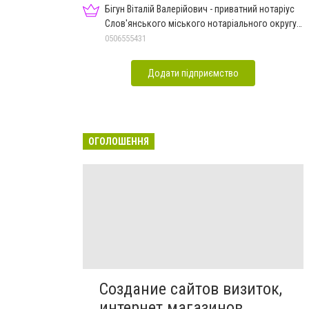
Бігун Віталій Валерійович - приватний нотаріус
Слов'янського міського нотаріального округу
Дон.обл.
0506555431
Додати підприємство
ОГОЛОШЕННЯ
Создание сайтов визиток,
интернет магазинов,