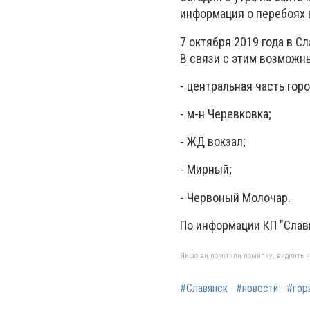
информация о перебоях
7 октября 2019 года в 
В связи с этим возможн
- центральная часть гор
- м-н Черевковка;
- ЖД вокзал;
- Мирный;
- Червоный Молочар.
По информации КП "Слав
Якщо ви помітили помилку, виділіть нео
#Славянск
#новости
#гор