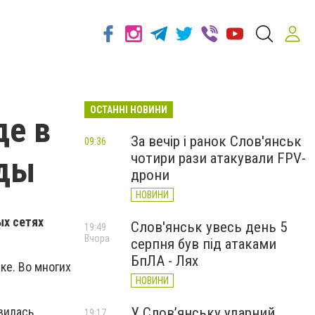
ОСТАННІ НОВИНИ
де в
За вечір і ранок Слов'янськ
09:36
чотири рази атакували FPV-
оды
дрони
НОВИНИ
ых сетях
Слов'янськ увесь день 5
19:49
Вчора
серпня був під атаками
БпЛА - Лях
ке. Во многих
НОВИНИ
У Слов’янську ударний
вилась
19:17