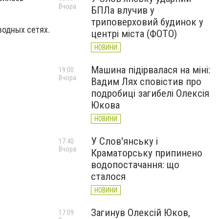
Вчора
БПЛа влучив у
триповерховий будинок у
водных сетях.
центрі міста (ФОТО)
НОВИНИ
Машина підірвалася на міні:
19:00
Вчора
Вадим Лях сповістив про
подробиці загибелі Олексія
Юкова
НОВИНИ
У Слов'янську і
17:40
Вчора
Краматорську припинено
водопостачання: що
сталося
НОВИНИ
Загинув Олексій Юков,
17:09