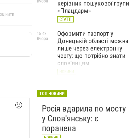
Вчора
керівник пошукової групи
«Плацдарм»
 оцінити
СТАТТІ
Оформити паспорт у
15:43
Вчора
Донецькій області можна
лише через електронну
чергу: що потрібно знати
слов’янцям
НОВИНИ
Рятувальники доставили
14:43
Вчора
гуманітарну допомогу
ТОП НОВИНИ
жителям села Маяки
🙂
Росія вдарила по мосту
НОВИНИ
у Слов'янську: є
поранена
НОВИНИ