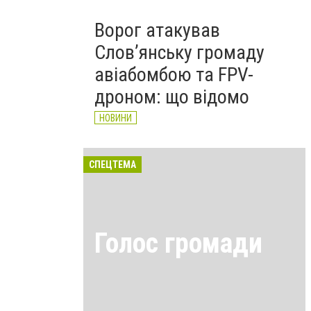
Ворог атакував
Слов’янську громаду
авіабомбою та FPV-
дроном: що відомо
НОВИНИ
СПЕЦТЕМА
Голос громади