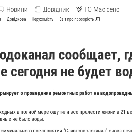
Новини
Довідник
ГО Має сенс
я
Довідкова
Нерухомість
Звіт про прозорість JTI
одоканал сообщает, г
е сегодня не будет в
рмирует о проведении ремонтных работ на водопроводн
ходных в полной мере ощутили все прелести жизни в 21 ве
одные не было воды.
 коммунального предприятия "Славгорводоканал" снова поя