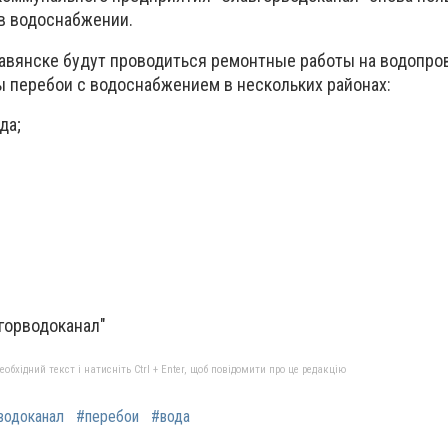
 в водоснабжении.
Славянске будут проводиться ремонтные работы на водопро
ы перебои с водоснабжением в нескольких районах:
ода;
горводоканал"
бхідний текст і натисніть Ctrl + Enter, щоб повідомити про це редакцію
водоканал
#перебои
#вода