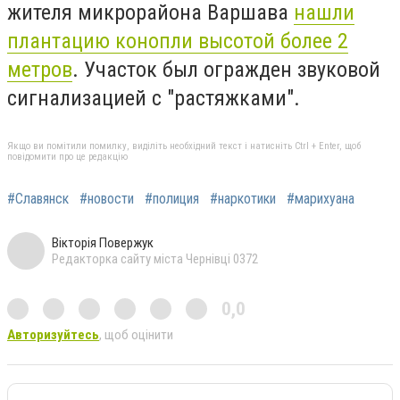
жителя микрорайона Варшава
нашли
плантацию конопли высотой более 2
метров
. Участок был огражден звуковой
сигнализацией с "растяжками".
Якщо ви помітили помилку, виділіть необхідний текст і натисніть Ctrl + Enter, щоб
повідомити про це редакцію
#Славянск
#новости
#полиция
#наркотики
#марихуана
Вікторія Повержук
Редакторка сайту міста Чернівці 0372
0,0
Авторизуйтесь
, щоб оцінити