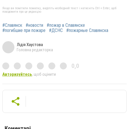
Якщо ви помітили помилку, виділіть необхідний текст і натисніть Ctrl + Enter, щоб
повідомити про це редакцію
#Славянск
#новости
#пожар в Славянске
#погибшие при пожаре
#ДСНС
#пожарные Славянска
Лідія Хаустова
Головна редакторка
0,0
Авторизуйтесь
, щоб оцінити
Коментарі