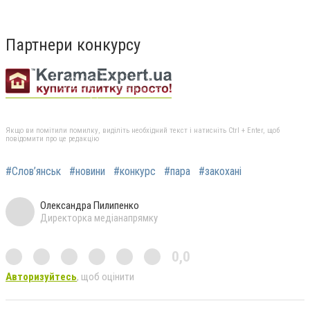
Партнери конкурсу
Якщо ви помітили помилку, виділіть необхідний текст і натисніть Ctrl + Enter, щоб
повідомити про це редакцію
#Слов’янськ
#новини
#конкурс
#пара
#закохані
Олександра Пилипенко
Директорка медіанапрямку
0,0
Авторизуйтесь
, щоб оцінити