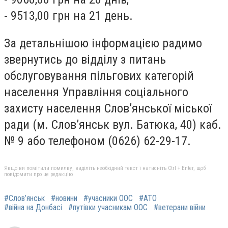
- 9513,00 грн на 21 день.
За детальнішою інформацією радимо
звернутись до відділу з питань
обслуговування пільгових категорій
населення Управління соціального
захисту населення Слов’янської міської
ради (м. Слов’янськ вул. Батюка, 40) каб.
№ 9 або телефоном (0626) 62-29-17.
Якщо ви помітили помилку, виділіть необхідний текст і натисніть Ctrl + Enter, щоб
повідомити про це редакцію
#Слов’янськ
#новини
#учасники ООС
#АТО
#війна на Донбасі
#путівки учасникам ООС
#ветерани війни