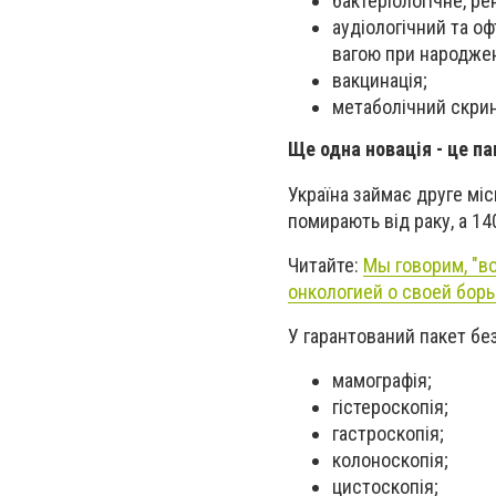
бактеріологічне, р
аудіологічний та о
вагою при народжен
вакцинація;
метаболічний скрин
Ще одна новація - це па
Україна займає друге мі
помирають від раку, а 1
Читайте:
Мы говорим, "во
онкологией о своей бор
У гарантований пакет бе
мамографія;
гістероскопія;
гастроскопія;
колоноскопія;
цистоскопія;