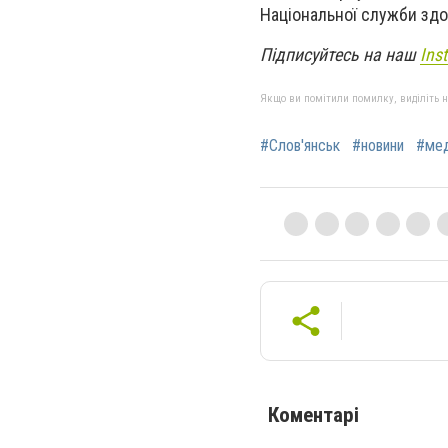
Національної служби здо
Підписуйтесь на наш
Ins
Якщо ви помітили помилку, виділіть нео
#Слов'янськ
#новини
#мед
Коментарі