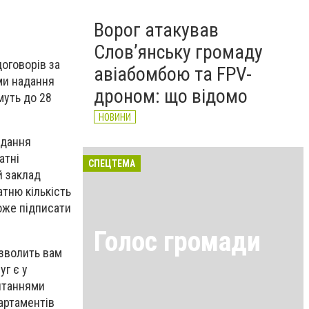
Ворог атакував
Слов’янську громаду
оговорів за
авіабомбою та FPV-
ми надання
дроном: що відомо
муть до 28
НОВИНИ
адання
атні
СПЕЦТЕМА
й заклад
тню кількість
може підписати
Голос громади
озволить вам
уг є у
итаннями
артаментів