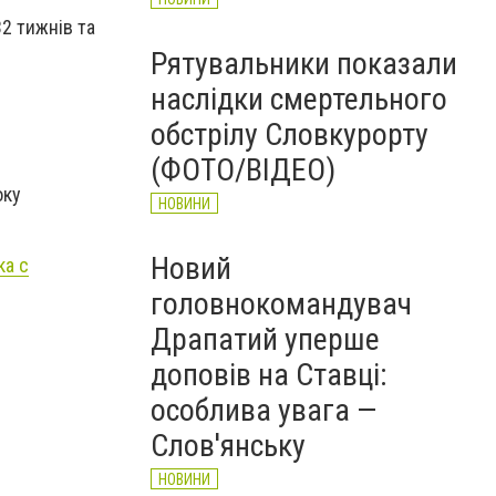
2 тижнів та
Рятувальники показали
наслідки смертельного
обстрілу Словкурорту
(ФОТО/ВІДЕО)
оку
НОВИНИ
Новий
ка с
головнокомандувач
Драпатий уперше
доповів на Ставці:
особлива увага —
Слов'янську
НОВИНИ