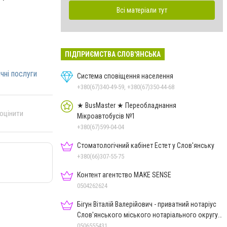
Всі матеріали тут
ПІДПРИЄМСТВА СЛОВ'ЯНСЬКА
чні послуги
Система сповіщення населення
+380(67)340-49-59, +380(67)350-44-68
★ BusMaster ★ Переобладнання
 оцінити
Мікроавтобусів №1
+380(67)599-04-04
Стоматологічний кабінет Естет у Слов'янську
+380(66)307-55-75
Контент агентство MAKE SENSE
0504262624
Бігун Віталій Валерійович - приватний нотаріус
Слов'янського міського нотаріального округу
Дон.обл.
0506555431