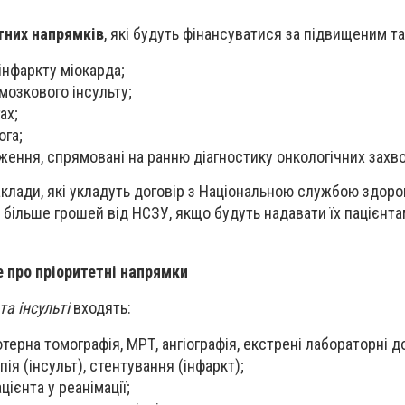
тних напрямків
, які будуть фінансуватися за підвищеним т
інфаркту міокарда;
мозкового інсульту;
ах;
ога;
ження, спрямовані на ранню діагностику онкологічних захв
аклади, які укладуть договір з Національною службою здоро
и більше грошей від НСЗУ, якщо будуть надавати їх пацієнт
 про пріоритетні напрямки
та інсульті
входять:
терна томографія, МРТ, ангіографія, екстрені лабораторні 
ія (інсульт), стентування (інфаркт);
цієнта у реанімації;