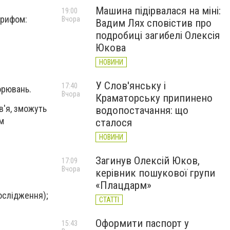
Машина підірвалася на міні:
19:00
арифом:
Вчора
Вадим Лях сповістив про
подробиці загибелі Олексія
Юкова
НОВИНИ
У Слов'янську і
17:40
орювань.
Вчора
Краматорську припинено
в'я, зможуть
водопостачання: що
ам
сталося
НОВИНИ
Загинув Олексій Юков,
17:09
Вчора
керівник пошукової групи
«Плацдарм»
дослідження);
СТАТТІ
Оформити паспорт у
15:43