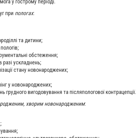
мога у гострому періоді.
уг при
пологах
:
роділлі та дитини;
пологів;
трументальні обстеження;
в разі ускладнень;
лізації стану новонароджених;
інг у новонароджених;
нь грудного вигодовування та післяпологової контрацепції.
ародженим, хворим новонародженим
:
а;
чування;