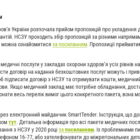
м
ов’я України розпочала прийом пропозицій про укладення д
нтій. НСЗУ проходить збір пропозицій за різними напряма
и можна ознайомитися
за посиланням
. Пропозиції приймати
медичні послуги у закладах охорони здоров'я усіх рівнів н
сти договір на надання безкоштовних послуг можуть і прив
б підписати договір з НСЗУ та отримувати кошти, медични
ови.
Якщо медичний заклад має потрібне обладнання, доста
конати весь перелік вимог цього конкретного пакета, вона 
рез електронний майданчик SmartTender. Інструкція, що д
алом
тут
.
Детальна інформація про всі пакети медичних посл
вання з НСЗУ у 2020 році
за
посиланням
. Із проблемними п
елефоном
16-77, або зателефонувати
до міжрегіональних деп