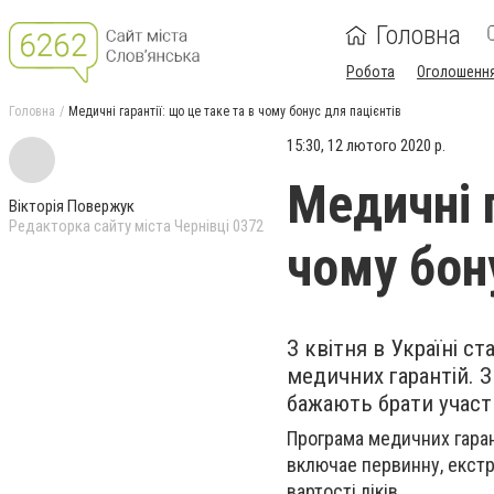
Головна
Робота
Оголошенн
Головна
Медичні гарантії: що це таке та в чому бонус для пацієнтів
15:30, 12 лютого 2020 р.
Медичні г
Вікторія Повержук
Редакторка сайту міста Чернівці 0372
чому бон
З квітня в Україні с
медичних гарантій. 
бажають брати участ
Програма медичних гаран
включае первинну, екстр
вартості ліків.