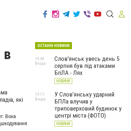
ОСТАННІ НОВИНИ
 в
Слов'янськ увесь день 5
19:49
Вчора
серпня був під атаками
БпЛА - Лях
НОВИНИ
ама
У Слов’янську ударний
19:17
адів, які
Вчора
БПЛа влучив у
триповерховий будинок у
центрі міста (ФОТО)
г. Вона
ідшкодування
НОВИНИ