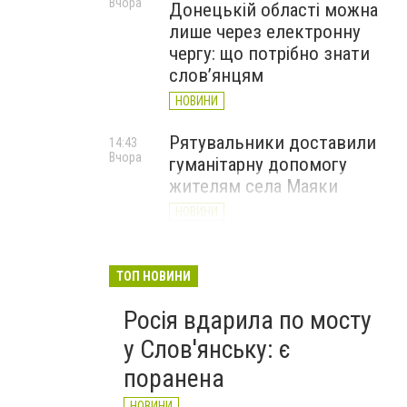
Вчора
Донецькій області можна
лише через електронну
чергу: що потрібно знати
слов’янцям
НОВИНИ
Рятувальники доставили
14:43
Вчора
гуманітарну допомогу
жителям села Маяки
НОВИНИ
«Я і Донеччина»: стартувала
13:52
Вчора
онлайн-акція до Дня молоді
ТОП НОВИНИ
НОВИНИ
Росія вдарила по мосту
у Слов'янську: є
поранена
НОВИНИ