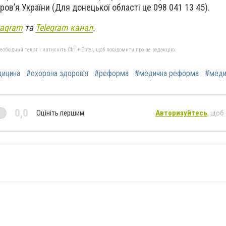
ров’я України (Для донецької області це
098 041 13 45
).
tagram
та
Telegram канал
.
бхідний текст і натисніть Ctrl + Enter, щоб повідомити про це редакцію
ицина
#охорона здоров'я
#реформа
#медична реформа
#меди
0,0
Оцініть першим
Авторизуйтесь
, щоб