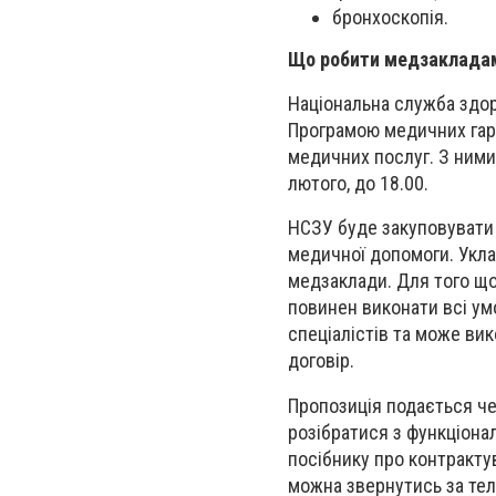
бронхоскопія.
Що робити медзаклада
Національна служба здор
Програмою медичних гара
медичних послуг. З ним
лютого, до 18.00.
НСЗУ буде закуповувати 
медичної допомоги. Укла
медзаклади.
Для того що
повинен виконати всі ум
спеціалістів та може ви
договір.
Пропозиція подається че
розібратися з функціон
посібнику про контракту
можна звернутись за т