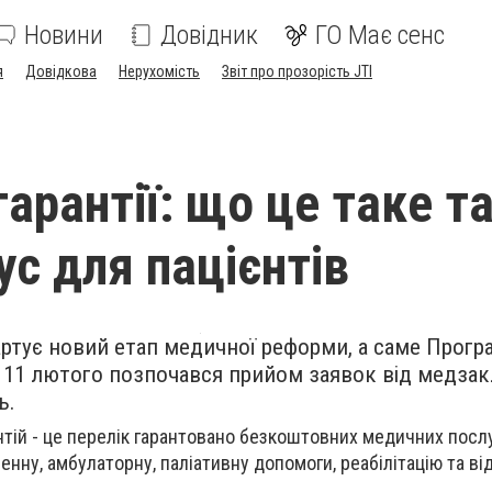
Новини
Довідник
ГО Має сенс
я
Довідкова
Нерухомість
Звіт про прозорість JTI
арантії: що це таке та
ус для пацієнтів
тартує новий етап медичної реформи, а саме Прогр
З 11 лютого позпочався прийом заявок від медзакл
ь.
тій - це перелік гарантовано безкоштовних медичних послу
енну, амбулаторну, паліативну допомоги, реабілітацію та в