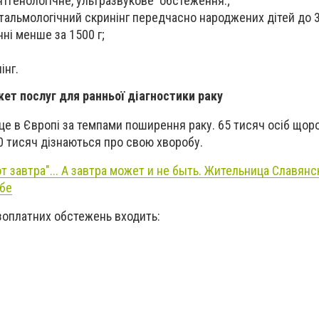
ентгенологічне, ультразвукове обстеження:;
фтальмологічний скринінг передчасно народжених дітей до 3
ні менше за 1500 г;
інг.
кет послуг для ранньої діагностики раку
сце в Європі за темпами поширення раку. 65 тисяч осіб щор
40 тисяч дізнаються про свою хворобу.
т завтра"... А завтра может и не быть. Жительница Славянс
ьбе
зоплатних обстежень входить: