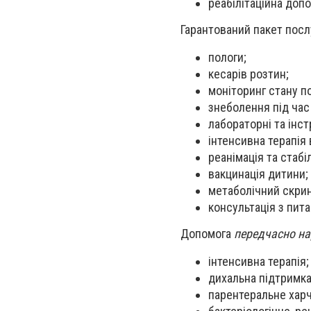
реабілітаційна допо
Гарантований пакет посл
пологи;
кесарів розтин;
моніторинг стану по
знеболення під час 
лабораторні та інс
інтенсивна терапія 
реанімація та стабі
вакцинація дитини;
метаболічний скрин
консультація з пита
Допомога
передчасно н
інтенсивна терапія;
дихальна підтримк
парентеральне хар