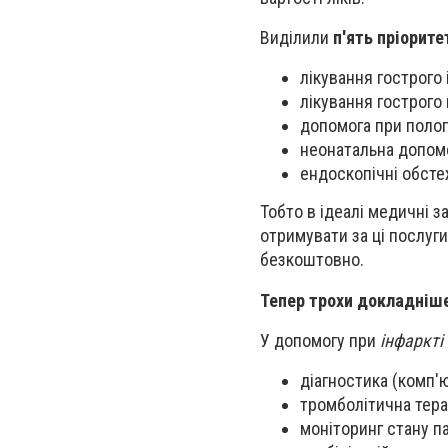
Виділили
п'ять пріорите
лікування гострого 
лікування гострого 
допомога при полог
неонатальна допом
ендоскопічні обсте
Тобто в ідеалі медичні з
отримувати за ці послуг
безкоштовно.
Тепер трохи докладніше
У допомогу при
інфаркті 
діагностика (комп'ю
тромболітична терап
моніторинг стану па