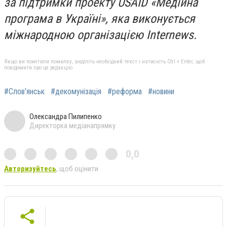
за підтримки проекту USAID «Медійна
програма в Україні», яка виконується
міжнародною організацією Internews.
Якщо ви помітили помилку, виділіть необхідний текст і натисніть Ctrl + Enter, щоб
повідомити про це редакцію
#Слов’янськ
#декомунізація
#реформа
#новини
Олександра Пилипенко
Директорка медіанапрямку
0,0
Авторизуйтесь
, щоб оцінити