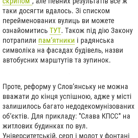
скрипом"
, але певних результатів все ж
таки досягти вдалось. Зі списком
перейменованих вулиць ви можете
ознайомитись
ТУТ
. Також під дію Закону
потрапили
пам’ятники
і радянська
символіка на фасадах будівель, назви
автобусних марштутів та зупинок.
Проте, реформу у Слов’янську не можна
вважати до кінця успішною, адже у місті
залишилось багато недодекомунізованих
об’єктів. Для прикладу: "Слава КПСС" на
житлових будинках по вул.
Університетській, серп і молот у фонтані