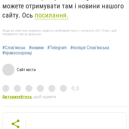
можете отримувати там і новини нашого
сайту. Ось
посилання.
Якщо ви помітили помилку, виділіть необхідний текст і натисніть Ctrl + Enter, щоб
повідомити про це редакцію
#Слов’янськ
#новини
#Telegram
#поліція Слов’янська
#правоохоронці
Сайт міста
0,0
Авторизуйтесь
, щоб оцінити