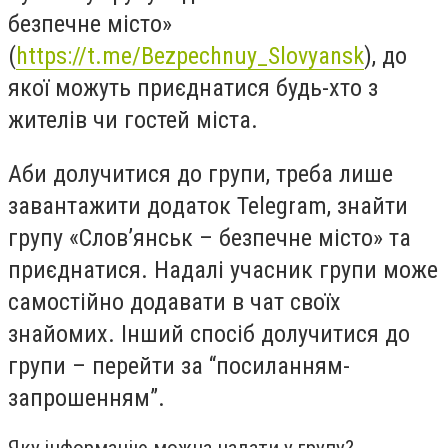
безпечне місто»
(
https://t.me/Bezpechnuy_Slovyansk
), до
якої можуть приєднатися будь-хто з
жителів чи гостей міста.
Аби долучитися до групи, треба лише
завантажити дoдатoк Telegram, знайти
групу «Слов’янськ – безпечне місто» та
приєднатися. Надалі учасник групи може
самостійно додавати в чат своїх
знайомих. Інший спосіб долучитися до
групи – перейти за “посиланням-
запрошенням”.
Яку інформацію можна надати у групу?