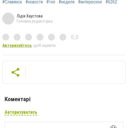
#Славянск
#новости
#топ
#неделя
#интересное
#6262
Лідія Хаустова
Головна редакторка
0,0
Авторизуйтесь
, щоб оцінити
Коментарі
Авторизуватись