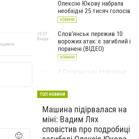
Олексію Юкову набрала
необхідні 25 тисяч голосів
НОВИНИ
Слов'янськ пережив 10
10:27
Вчора
ворожих атак: є загиблий і
 оцінити
поранені (ВІДЕО)
НОВИНИ
У Слов’янську атаковане
17:40
7 серпня
перехрестя, п'ятеро
поранених
ТОП НОВИНИ
НОВИНИ
Машина підірвалася на
міні: Вадим Лях
сповістив про подробиці
🙂