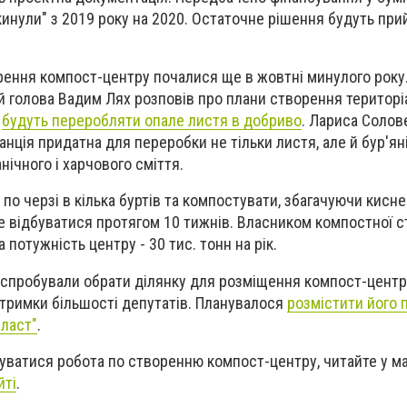
инули" з 2019 року на 2020. Остаточне рішення будуть прий
ення компост-центру почалися ще в жовтні минулого року.
й голова Вадим Лях розповів про плани створення територі
у
будуть переробляти опале листя в добриво
. Лариса Солов
нція придатна для переробки не тільки листя, але й бур'янів
анічного і харчового сміття.
по черзі в кілька буртів та компостувати, збагачуючи кисне
 відбуватися протягом 10 тижнів. Власником компостної ст
 потужність центру - 30 тис. тонн на рік.
ді спробували обрати ділянку для розміщення компост-центр
тримки більшості депутатів. Планувалося
розмістити його 
еласт"
.
осуватися робота по створенню компост-центру, читайте у м
йті
.