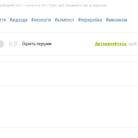
бхідний текст і натисніть Ctrl + Enter, щоб повідомити про це редакцію
ття
#відходи
#екологія
#компост
#переробка
#виконком
0,0
Оцініть першим
Авторизуйтесь
, щоб