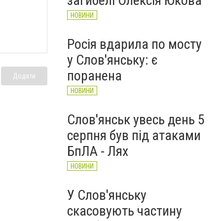
загибелі Олексія Юкова
НОВИНИ
Росія вдарила по мосту
у Слов'янську: є
поранена
Додати
НОВИНИ
Слов'янськ увесь день 5
серпня був під атаками
БпЛА - Лях
НОВИНИ
У Слов'янську
скасовують частину