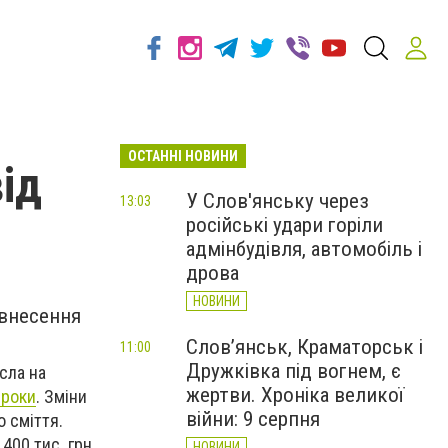
ОСТАННІ НОВИНИ
ід
У Слов'янську через
13:03
російські удари горіли
адмінбудівля, автомобіль і
дрова
НОВИНИ
 внесення
Слов’янськ, Краматорськ і
11:00
Дружківка під вогнем, є
сла на
жертви. Хроніка великої
 роки
. Зміни
війни: 9 серпня
 сміття.
00 тис. грн.,
НОВИНИ