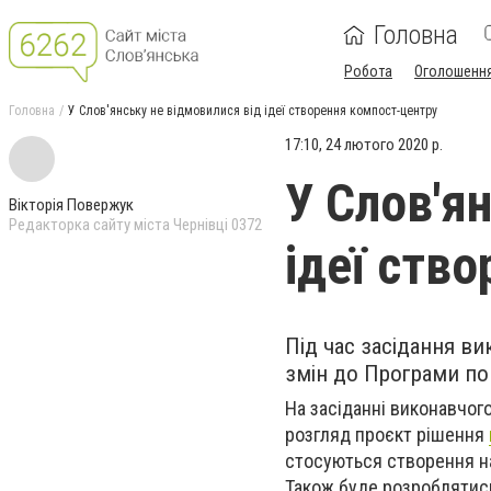
Головна
Робота
Оголошенн
Головна
У Слов'янську не відмовилися від ідеї створення компост-центру
17:10, 24 лютого 2020 р.
У Слов'я
Вікторія Повержук
Редакторка сайту міста Чернівці 0372
ідеї ств
Під час засідання в
змін до Програми по
На засіданні виконавчог
розгляд проєкт рішення
стосуються створення на
Також буде розроблятись