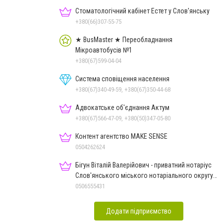
Стоматологічний кабінет Естет у Слов'янську
+380(66)307-55-75
★ BusMaster ★ Переобладнання
Мікроавтобусів №1
+380(67)599-04-04
Система сповіщення населення
+380(67)340-49-59, +380(67)350-44-68
Адвокатське об'єднання Актум
+380(67)566-47-09, +380(50)347-05-80
Контент агентство MAKE SENSE
0504262624
Бігун Віталій Валерійович - приватний нотаріус
Слов'янського міського нотаріального округу
Дон.обл.
0506555431
Додати підприємство