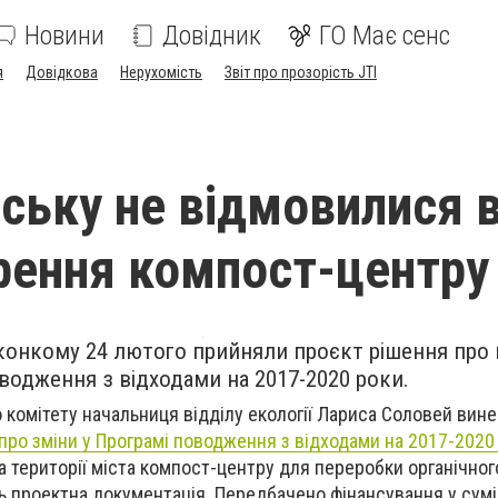
Новини
Довідник
ГО Має сенс
я
Довідкова
Нерухомість
Звіт про прозорість JTI
нську не відмовилися в
орення компост-центру
иконкому 24 лютого прийняли проєкт рішення про
водження з відходами на 2017-2020 роки.
о комітету начальниця відділу екології Лариса Соловей вине
про
зміни у Програмі поводження з відходами на 2017-2020
 території міста компост-центру для переробки органічного
 проектна документація. Передбачено фінансування у сумі 4