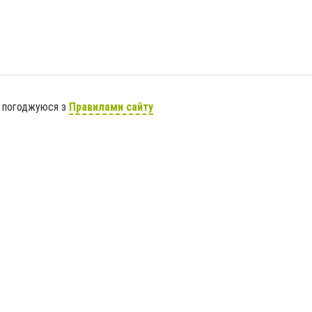
я погоджуюся з
Правилами сайту