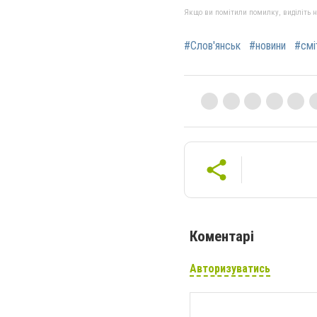
Якщо ви помітили помилку, виділіть нео
#Слов'янськ
#новини
#смі
Коментарі
Авторизуватись