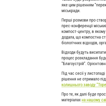
яке цим рішенням "перек
міськради.
Перші розмови про створ
прес-конференції міськи
компост-центру, в яком
додала, що компостна ста
біологічних відходів, орг
Відходи будуть висипати 
процес розкладання буде
"Благоустрій". Орієнтовна
Під час сесії у листопа
рішення не отримало під
колишнього заводу "Тор
Про те, як далі буде пр
матеріалах
на нашому са