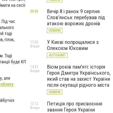
мати на сесії
Вечір 8 і ранок 9 серпня
09:30
Слов’янськ перебував під
 Під час
атакою ворожих дронів
ального
НОВИНИ
ей тоді
, гілок,
У Києві попрощалися з
17:33
Вчора
Олексієм Юковим
м. Тоді
ФОТОФАКТ
анції буде КП
Вісім років пам'яті: історія
14:37
Вчора
Героя Дмитра Українського,
у, але
який став на захист України
поблизу
після окупації рідного міста
НОВИНИ
айбутніх
Петиція про присвоєння
12:12
Вчора
звання Героя України