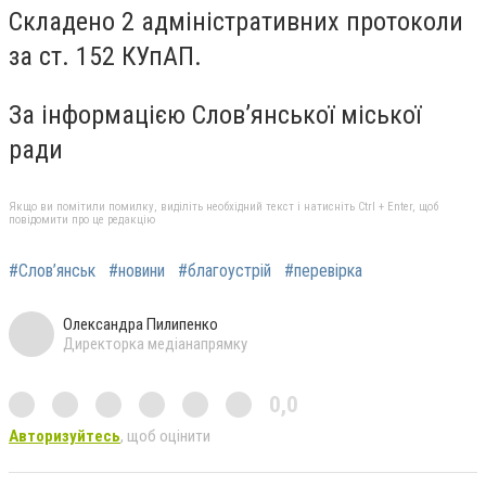
Складено 2 адміністративних протоколи
за ст. 152 КУпАП.
За інформацією Слов’янської міської
ради
Якщо ви помітили помилку, виділіть необхідний текст і натисніть Ctrl + Enter, щоб
повідомити про це редакцію
#Слов’янськ
#новини
#благоустрій
#перевірка
Олександра Пилипенко
Директорка медіанапрямку
0,0
Авторизуйтесь
, щоб оцінити