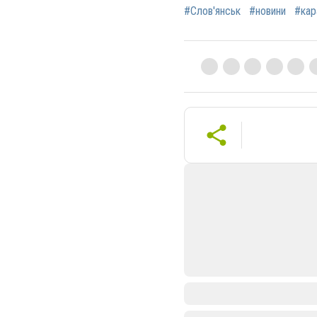
#Слов'янськ
#новини
#кар