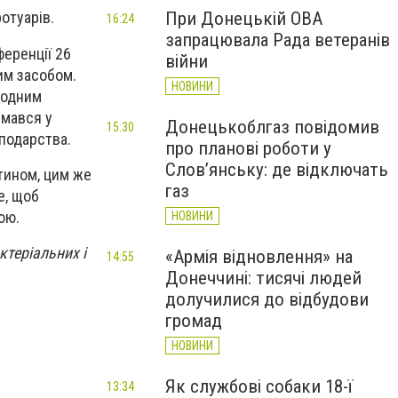
При Донецькій ОВА
отуарів.
16:24
запрацювала Рада ветеранів
ференції 26
війни
им засобом.
НОВИНИ
водним
імався у
Донецькоблгаз повідомив
15:30
сподарства.
про планові роботи у
Слов’янську: де відключать
тином, цим же
газ
е, щоб
ою.
НОВИНИ
ктеріальних і
«Армія відновлення» на
14:55
Донеччині: тисячі людей
долучилися до відбудови
громад
НОВИНИ
Як службові собаки 18-ї
13:34