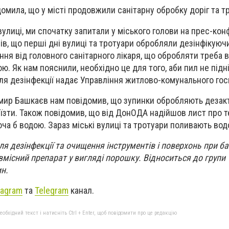
омила, що у місті продовжили санітарну обробку доріг та тр
улиці, ми спочатку запитали у міського голови на прес-кон
вів, що перші дні вулиці та тротуари обробляли дезінфікуюч
ння від головного санітарного лікаря, що обробляти треба 
. Як нам пояснили, необхідно це для того, аби пил не підн
для дезінфекції надає Управління житлово-комунального го
ир Башкаєв нам повідомив, що зупинки обробляють дезак
їзти. Також повідомив, що від ДонОДА надійшов лист про т
ча б водою. Зараз міські вулиці та тротуари поливають вод
ля дезінфекції та очищення інструментів і поверхонь при ба
рвмісний препарат у вигляді порошку. Відноситься до групи
ин.
tagram
та
Telegram
канал.
бхідний текст і натисніть Ctrl + Enter, щоб повідомити про це редакцію