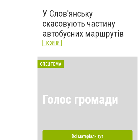
У Слов'янську
скасовують частину
автобусних маршрутів
НОВИНИ
СПЕЦТЕМА
Голос громади
Всі матеріали тут