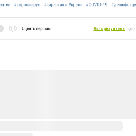
антин
#коронавірус
#карантин в Україні
#COVID-19
#дезінфекці
0,0
Оцініть першим
Авторизуйтесь
, щоб