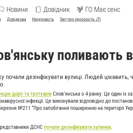
Новини
Довідник
ГО Має сенс
я
Довідкова
Нерухомість
Звіт про прозорість JTI
ов'янську поливають в
ку почали дезінфікувати вулиці. Людей цікавить, 
о.
кцію доріг та тротуарів
Слов'янська о 4 ранку.
Це один із з
навірусної інфекції. Це виконували
відповідно до постанов
1 березня №211 "Про запобігання поширенню на території Укр
ж представники ДСНС
почали дезінфікувати зупинки
.