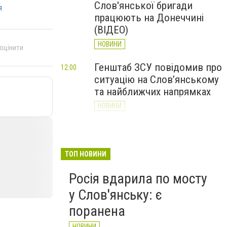
Слов'янської бригади
я
працюють на Донеччині
(ВІДЕО)
НОВИНИ
 оцінити
Генштаб ЗСУ повідомив про
12:00
ситуацію на Слов’янському
та найближчих напрямках
НОВИНИ
Слов’янськ обстріляли 13
11:18
разів за добу. Хроніка
великої війни: 7 серпня
ТОП НОВИНИ
НОВИНИ
Росія вдарила по мосту
у Слов'янську: є
поранена
НОВИНИ