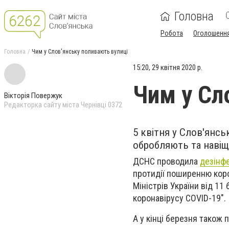
Головна
Робота
Оголошенн
Головна
Чим у Слов'янську поливають вулиці
15:20, 29 квітня 2020 р.
Чим у Сл
Вікторія Повержук
Редакторка сайту міста Чернівці 0372
5 квітня у Слов'янсь
обробляють та навіщ
ДСНС проводила
дезінфе
протидії поширенню коро
Міністрів України від 1
коронавірусу COVID-19".
А у кінці березня тако