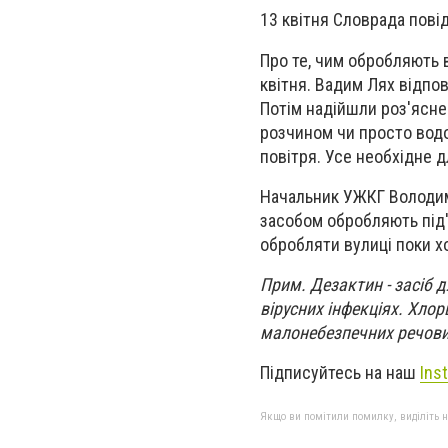
13 квітня Словрада повід
Про те, чим обробляють в
квітня. Вадим Лях відпо
Потім надійшли роз'ясне
розчином чи просто водою
повітря. Усе необхідне 
Начальник УЖКГ Володим
засобом обробляють під'
обробляти вулиці поки хо
Прим. Дезактин - засіб д
вірусних інфекціях. Хло
малонебезпечних речов
Підписуйтесь на наш
Ins
Якщо ви помітили помилку, виділіть нео