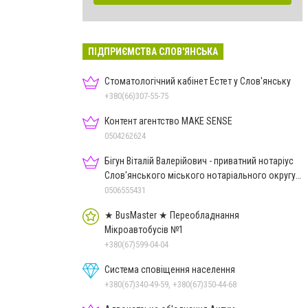
ПІДПРИЄМСТВА СЛОВ'ЯНСЬКА
Стоматологічний кабінет Естет у Слов'янську
+380(66)307-55-75
Контент агентство MAKE SENSE
0504262624
Бігун Віталій Валерійович - приватний нотаріус
Слов'янського міського нотаріального округу
Дон.обл.
0506555431
★ BusMaster ★ Переобладнання
Мікроавтобусів №1
+380(67)599-04-04
Система сповіщення населення
+380(67)340-49-59, +380(67)350-44-68