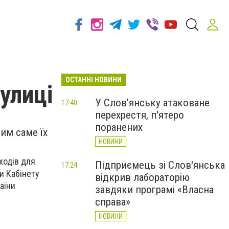
ОСТАННІ НОВИНИ
улиці
У Слов’янську атаковане
17:40
перехрестя, п'ятеро
поранених
чим саме їх
НОВИНИ
аходів для
Підприємець зі Слов'янська
17:24
и Кабінету
відкрив лабораторію
аїни
завдяки програмі «Власна
справа»
НОВИНИ