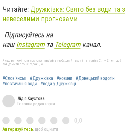
Читайте:
Дружківка: Свято без води та з
невеселими прогнозами
Підписуйтесь на
наш
Instagram
та
Telegram
канал.
Якщо ви помітили помилку, виділіть необхідний текст і натисніть Ctrl + Enter, щоб
повідомити про це редакцію
#Слов’янськ
#Дружківка
#новини
#Донецький водогін
#постачання води
#вода у Дружківці
Лідія Хаустова
Головна редакторка
0,0
Авторизуйтесь
, щоб оцінити