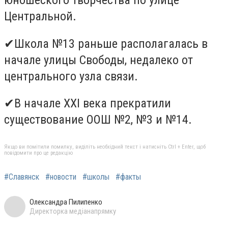
Центральной.
✔
Школа №13 раньше располагалась в
начале улицы Свободы, недалеко от
центрального узла связи.
✔
В начале ХХІ века прекратили
существование ООШ №2, №3 и №14.
Якщо ви помітили помилку, виділіть необхідний текст і натисніть Ctrl + Enter, щоб
повідомити про це редакцію
#Славянск
#новости
#школы
#факты
Олександра Пилипенко
Директорка медіанапрямку