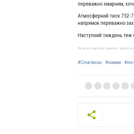
переважно хмарним, хоч
Атмосферний тиск 752-75
напрямок переважно зах
Наступний тиждень теж 
Якщо ви помітили помилку, виділіть нео
#Слов'янськ
#новини
#пог