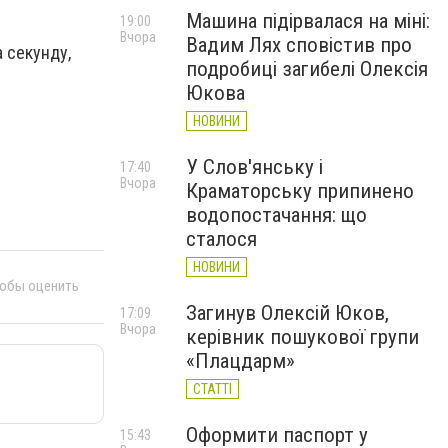
Машина підірвалася на міні:
19:00
Вчора
Вадим Лях сповістив про
а секунду,
подробиці загибелі Олексія
Юкова
НОВИНИ
У Слов'янську і
17:40
Вчора
Краматорську припинено
водопостачання: що
сталося
НОВИНИ
тобы оценить
Загинув Олексій Юков,
17:09
Вчора
керівник пошукової групи
«Плацдарм»
СТАТТІ
Оформити паспорт у
15:43