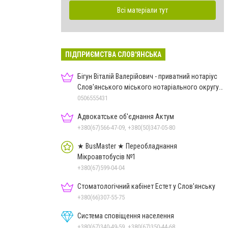
Всі матеріали тут
ПІДПРИЄМСТВА СЛОВ'ЯНСЬКА
Бігун Віталій Валерійович - приватний нотаріус
Слов'янського міського нотаріального округу
Дон.обл.
0506555431
Адвокатське об'єднання Актум
+380(67)566-47-09, +380(50)347-05-80
★ BusMaster ★ Переобладнання
Мікроавтобусів №1
+380(67)599-04-04
Стоматологічний кабінет Естет у Слов'янську
+380(66)307-55-75
Система сповіщення населення
+380(67)340-49-59, +380(67)350-44-68