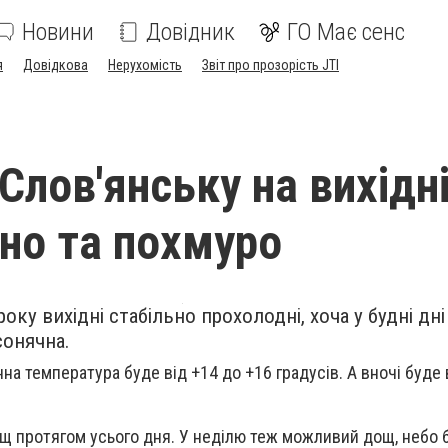
Новини
Довідник
ГО Має сенс
я
Довідкова
Нерухомість
Звіт про прозорість JTI
Слов'янську на вихідні
но та похмуро
оку вихідні стабільно прохолодні, хоча у будні дні
сонячна.
нна температура буде від +14 до +16 градусів. А вночі буде 
щ протягом усього дня. У неділю теж можливий дощ, небо 