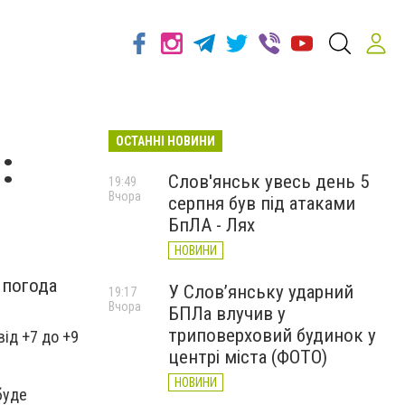
ОСТАННІ НОВИНИ
:
Слов'янськ увесь день 5
19:49
Вчора
серпня був під атаками
БпЛА - Лях
НОВИНИ
 погода
У Слов’янську ударний
19:17
Вчора
БПЛа влучив у
триповерховий будинок у
від +7 до +9
центрі міста (ФОТО)
НОВИНИ
буде