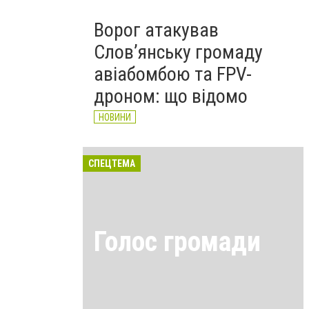
Ворог атакував
Слов’янську громаду
авіабомбою та FPV-
дроном: що відомо
НОВИНИ
СПЕЦТЕМА
Голос громади