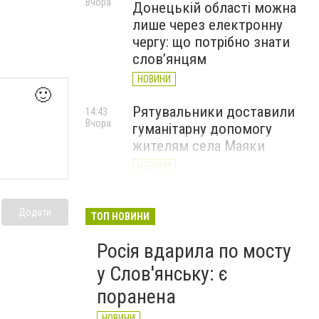
Вчора
Донецькій області можна
лише через електронну
чергу: що потрібно знати
слов’янцям
НОВИНИ
🙂
Рятувальники доставили
14:43
Вчора
гуманітарну допомогу
жителям села Маяки
НОВИНИ
«Я і Донеччина»: стартувала
13:52
Вчора
Додати
онлайн-акція до Дня молоді
ТОП НОВИНИ
НОВИНИ
Росія вдарила по мосту
у Слов'янську: є
поранена
НОВИНИ