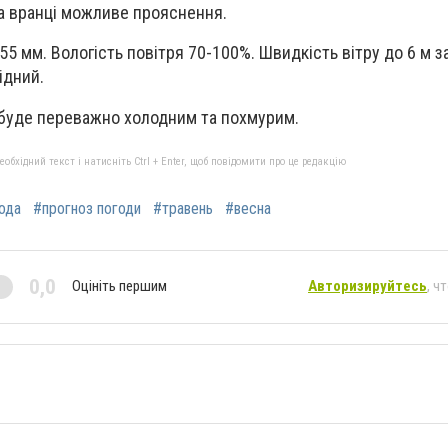
а вранці можливе прояснення.
5 мм. Вологість повітря 70-100%. Швидкість вітру до 6 м з
ідний.
буде переважно холодним та похмурим.
бхідний текст і натисніть Ctrl + Enter, щоб повідомити про це редакцію
ода
#прогноз погоди
#травень
#весна
0,0
Оцініть першим
Авторизируйтесь
, ч