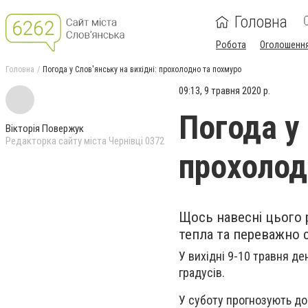
Головна
Робота
Оголошенн
Головна
Погода у Слов'янську на вихідні: прохолодно та похмуро
09:13, 9 травня 2020 р.
Погода у 
Вікторія Повержук
Редакторка сайту міста Чернівці 0372
прохолод
Щось навесні цього р
тепла та переважно 
У вихідні 9-10 травня де
градусів.
У суботу прогнозують до