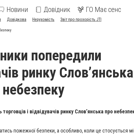
Новини
Довідник
ГО Має сенс
я
Довідкова
Нерухомість
Звіт про прозорість JTI
безпеку
ники попередили
ачів ринку Слов’янська
 небезпеку
орговців і відвідувачів ринку Слов’янська про небезпек
ись пожежної безпеки, а особливо, коли це стосується м