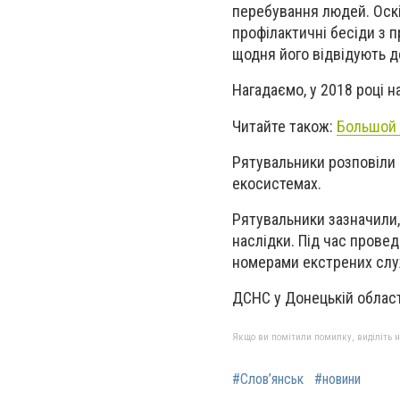
перебування людей. Оскі
профілактичні бесіди з 
щодня його відвідують 
Нагадаємо, у 2018 році 
Читайте також:
Большой 
Рятувальники розповіли 
екосистемах.
Рятувальники зазначили
наслідки. Під час прове
номерами екстрених слу
ДСНС у Донецькій облас
Якщо ви помітили помилку, виділіть нео
#Слов’янськ
#новини