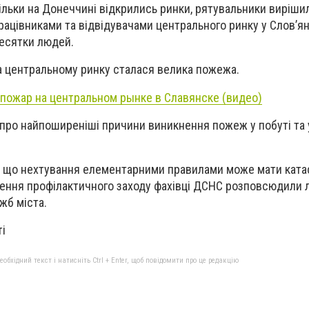
льки на Донеччині відкрились ринки, рятувальники виріши
працівниками та відвідувачами центрального ринку у Слов’я
десятки людей.
на центральному ринку сталася велика пожежа.
пожар на центральном рынке в Славянске (видео)
про найпоширеніші причини виникнення пожеж у побуті та
, що нехтування елементарними правилами може мати ката
дення профілактичного заходу фахівці ДСНС розповсюдили л
жб міста.
ті
бхідний текст і натисніть Ctrl + Enter, щоб повідомити про це редакцію