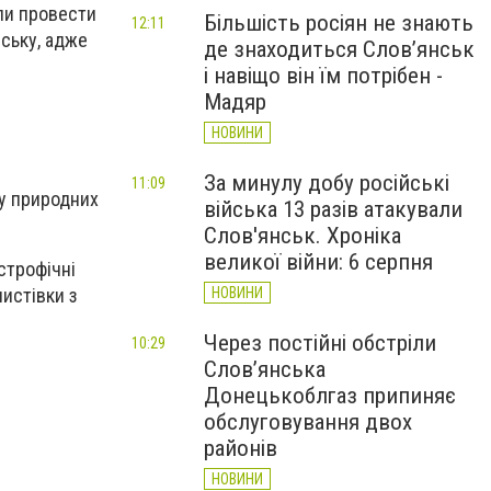
ли провести
Більшість росіян не знають
12:11
нську, адже
де знаходиться Слов’янськ
і навіщо він їм потрібен -
Мадяр
НОВИНИ
За минулу добу російські
11:09
 у природних
війська 13 разів атакували
Слов'янськ. Хроніка
великої війни: 6 серпня
строфічні
истівки з
НОВИНИ
Через постійні обстріли
10:29
Слов’янська
Донецькоблгаз припиняє
обслуговування двох
районів
НОВИНИ