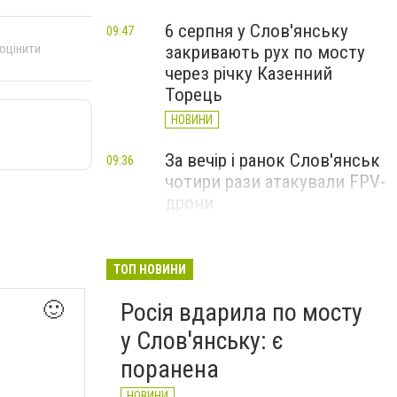
6 серпня у Слов'янську
09:47
 оцінити
закривають рух по мосту
через річку Казенний
Торець
НОВИНИ
За вечір і ранок Слов'янськ
09:36
чотири рази атакували FPV-
дрони
НОВИНИ
Слов'янськ увесь день 5
19:49
ТОП НОВИНИ
Вчора
серпня був під атаками
Росія вдарила по мосту
🙂
БпЛА - Лях
у Слов'янську: є
НОВИНИ
поранена
НОВИНИ