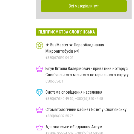
Всі матеріали тут
ПІДПРИЄМСТВА СЛОВ'ЯНСЬКА
★ BusMaster ★ Переобладнання
Мікроавтобусів №1
+380(67)599-04-04
Бігун Віталій Валерійович - приватний нотаріус
Слов'янського міського нотаріального округу
Дон.обл.
0506555431
Система сповіщення населення
+380(67)340-49-59, +380(67)350-44-68
Стоматологічний кабінет Естет у Слов'янську
+380(66)307-55-75
Адвокатське об'єднання Актум
+380(67)566-47-09, +380(50)347-05-80