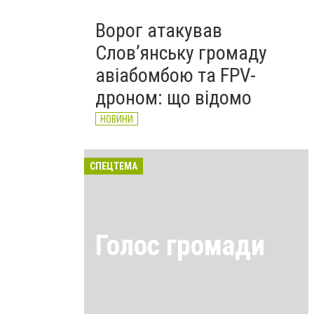
Ворог атакував
Слов’янську громаду
авіабомбою та FPV-
дроном: що відомо
НОВИНИ
СПЕЦТЕМА
Голос громади