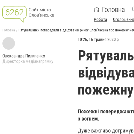
Головна
Робота
Оголошенн
Головна
Рятувальники попередили відвідувачів ринку Слов’янська про пожежну не
10:26, 16 травня 2020 р.
Рятуваль
Олександра Пилипенко
Директорка медіанапрямку
відвідув
пожежну
Пожежні попереджають т
з вогнем.
Дуже важливо дотримуват