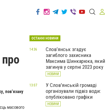
ОСТАННІ НОВИНИ
Слов’янськ згадує
14:36
загиблого захисника
 про
Максима Шинкарюка, який
загинув у серпні 2023 року
НОВИНИ
У Слов'янській громаді
13:07
організували підвіз води:
у, пов’язану
опубліковано графіки
НОВИНИ
ісць масового